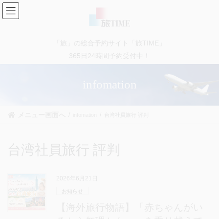
コ
ナ
ン
ビ
テ
ゲ
ン
ー
「旅」の総合予約サイト「旅TIME」
ツ
シ
に
ョ
365日24時間予約受付中！
移
ン
動
に
infomation
移
動
メニュー画面へ
infomation
台湾社員旅行 評判
台湾社員旅行 評判
2026年6月21日
お知らせ
【海外旅行物語】「赤ちゃんがい