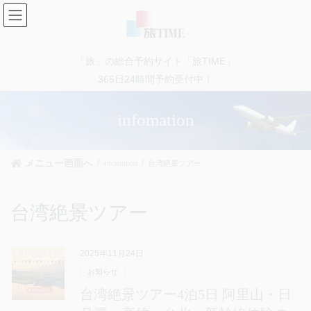
コ
ナ
ン
ビ
テ
ゲ
ン
ー
「旅」の総合予約サイト「旅TIME」
ツ
シ
に
ョ
365日24時間予約受付中！
移
ン
動
に
infomation
移
動
メニュー画面へ
infomation
台湾絶景ツアー
台湾絶景ツアー
2025年11月24日
お知らせ
台湾絶景ツアー4泊5日 阿里山・日