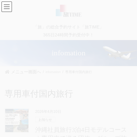
コ
ナ
ン
ビ
テ
ゲ
ン
ー
「旅」の総合予約サイト「旅TIME」
ツ
シ
に
ョ
365日24時間予約受付中！
移
ン
動
に
infomation
移
動
メニュー画面へ
infomation
専用車付国内旅行
専用車付国内旅行
2026年4月10日
お知らせ
沖縄社員旅行3泊4日モデルコース