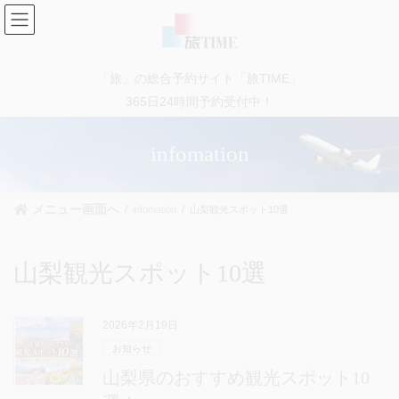
コ
ナ
ン
ビ
テ
ゲ
ン
ー
「旅」の総合予約サイト「旅TIME」
ツ
シ
に
ョ
365日24時間予約受付中！
移
ン
動
に
infomation
移
動
メニュー画面へ
infomation
山梨観光スポット10選
山梨観光スポット10選
2026年2月19日
お知らせ
山梨県のおすすめ観光スポット10