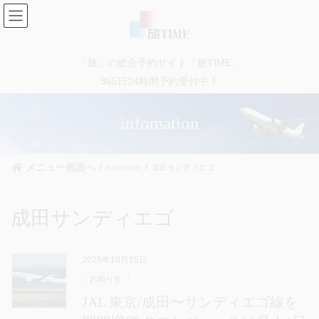
コ
ナ
ン
ビ
テ
ゲ
ン
ー
「旅」の総合予約サイト「旅TIME」
ツ
シ
に
ョ
365日24時間予約受付中！
移
ン
動
に
infomation
移
動
メニュー画面へ
infomation
成田サンディエゴ
成田サンディエゴ
2025年10月15日
お知らせ
JAL 東京/成田〜サンディエゴ線を