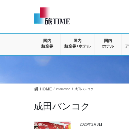
コ
ナ
ン
ビ
テ
ゲ
ン
ー
ツ
シ
に
ョ
移
ン
国内
国内
国内
動
に
航空券
航空券+ホテル
ホテル
ア
移
動
HOME
infomation
成田バンコク
成田バンコク
2026年2月3日