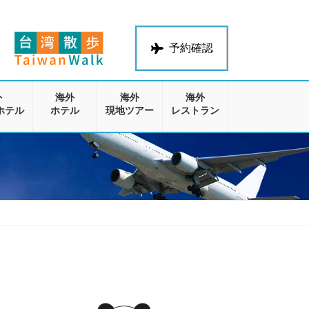
予約確認
外
海外
海外
海外
ホテル
ホテル
現地ツアー
レストラン