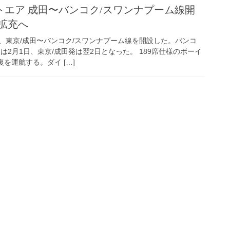
エア 成田〜バンコク/スワンナプーム線開
線拡充へ
、東京/成田〜バンコク/スワンナプーム線を開設した。バンコ
は2月1日、東京/成田発は翌2日となった。 189席仕様のボーイ
復を運航する。ダイ […]