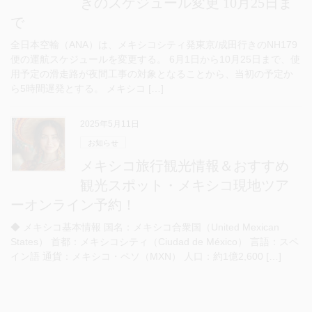
きのスケジュール変更 10月25日ま
で
全日本空輸（ANA）は、メキシコシティ発東京/成田行きのNH179
便の運航スケジュールを変更する。 6月1日から10月25日まで、使
用予定の滑走路が夜間工事の対象となることから、当初の予定か
ら5時間遅発とする。 メキシコ […]
2025年5月11日
お知らせ
メキシコ旅行観光情報＆おすすめ
観光スポット・メキシコ現地ツア
ーオンライン予約！
◆ メキシコ基本情報 国名：メキシコ合衆国（United Mexican
States） 首都：メキシコシティ（Ciudad de México） 言語：スペ
イン語 通貨：メキシコ・ペソ（MXN） 人口：約1億2,600 […]