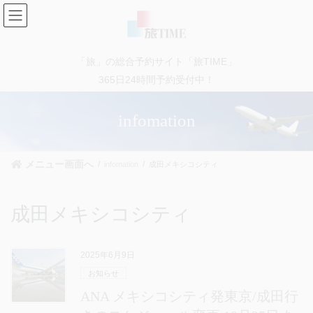
コ
ナ
ン
ビ
テ
ゲ
ン
ー
「旅」の総合予約サイト「旅TIME」
ツ
シ
に
ョ
365日24時間予約受付中！
移
ン
動
に
infomation
移
動
メニュー画面へ
infomation
成田メキシコシティ
成田メキシコシティ
2025年6月9日
お知らせ
ANA メキシコシティ発東京/成田行