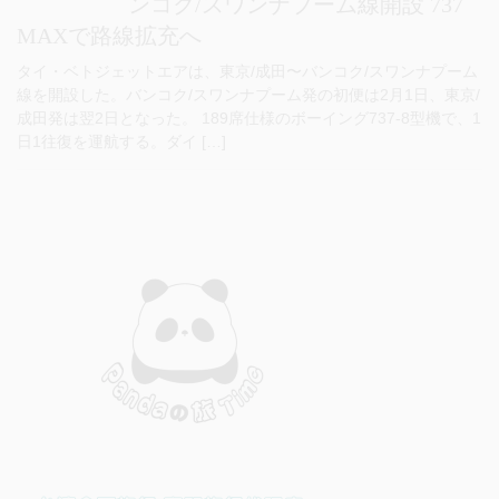
ンコク/スワンナプーム線開設 737
MAXで路線拡充へ
タイ・ベトジェットエアは、東京/成田〜バンコク/スワンナプーム
線を開設した。バンコク/スワンナプーム発の初便は2月1日、東京/
成田発は翌2日となった。 189席仕様のボーイング737-8型機で、1
日1往復を運航する。ダイ […]