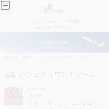
コ
ナ
ン
ビ
テ
ゲ
ン
ー
「旅」の総合予約サイト「旅TIME」
ツ
シ
に
ョ
365日24時間予約受付中！
移
ン
動
に
infomation
移
動
メニュー画面へ
infomation
成田 バンコクスワンナプーム
成田 バンコクスワンナプーム
2026年2月3日
お知らせ
タイ・ベトジェットエア 成田〜バ