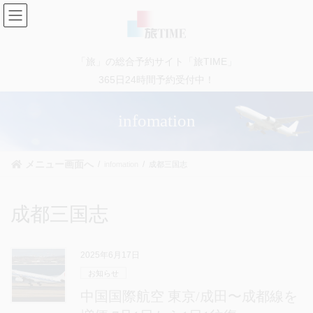
コ
ナ
ン
ビ
テ
ゲ
ン
ー
「旅」の総合予約サイト「旅TIME」
ツ
シ
に
ョ
365日24時間予約受付中！
移
ン
動
に
infomation
移
動
メニュー画面へ
infomation
成都三国志
成都三国志
2025年6月17日
お知らせ
中国国際航空 東京/成田〜成都線を