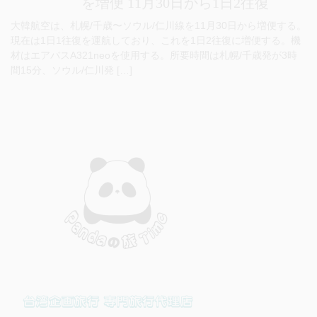
を増便 11月30日から1日2往復
大韓航空は、札幌/千歳〜ソウル/仁川線を11月30日から増便する。
現在は1日1往復を運航しており、これを1日2往復に増便する。機
材はエアバスA321neoを使用する。所要時間は札幌/千歳発が3時
間15分、ソウル/仁川発 […]