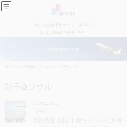
コ
ナ
ン
ビ
テ
ゲ
ン
ー
「旅」の総合予約サイト「旅TIME」
ツ
シ
に
ョ
365日24時間予約受付中！
移
ン
動
に
infomation
移
動
メニュー画面へ
infomation
新千歳ソウル
新千歳ソウル
2025年11月25日
お知らせ
大韓航空 札幌/千歳〜ソウル/仁川線