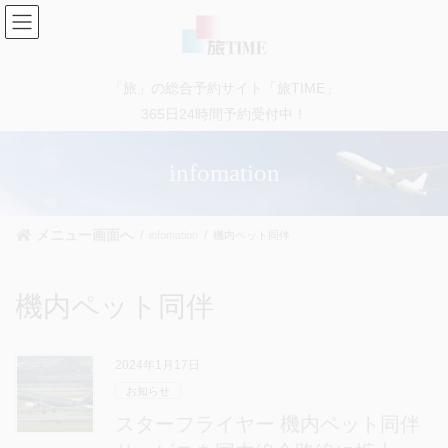
コ
ナ
ン
ビ
テ
ゲ
ン
ー
「旅」の総合予約サイト「旅TIME」
ツ
シ
に
ョ
365日24時間予約受付中！
移
ン
動
に
infomation
移
動
メニュー画面へ
infomation
機内ペット同伴
機内ペット同伴
2024年1月17日
お知らせ
スターフライヤー 機内ペット同伴