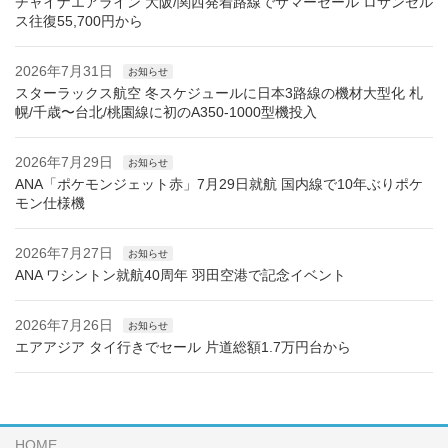
チャイナエアライン 大阪/関西発着路線でサマーセール ロサンゼル
ス往復55,700円から
2026年7月31日
お知らせ
スターラックス航空 冬スケジュールに日本3路線の機材大型化 札
幌/千歳〜台北/桃園線に初のA350-1000型機投入
2026年7月29日
お知らせ
ANA「ポケモンジェット赤」7月29日就航 国内線で10年ぶりポケ
モン仕様機
2026年7月27日
お知らせ
ANA ワシントン就航40周年 羽田空港で記念イベント
2026年7月26日
お知らせ
エアアジア タイ行きでセール 片道総額1.7万円台から
HOME