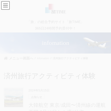
コ
ナ
ン
ビ
テ
ゲ
ン
ー
「旅」の総合予約サイト「旅TIME」
ツ
シ
に
ョ
365日24時間予約受付中！
移
ン
動
に
infomation
移
動
メニュー画面へ
infomation
済州旅行アクティビティ体験
済州旅行アクティビティ体験
2024年5月15日
お知らせ
大韓航空 東京/成田〜済州線の運航