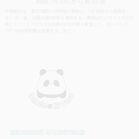
再開 7月19日から週3往復
大韓航空は、東京/成田〜済州線の運航を、7月19日から再開す
る！ 水・金・日曜の週3往復を運航する。機材はビジネスクラス8
席とエコノミークラス165席の計173席を配置した、ボーイング
737−900ER型機を使用する。所 […]