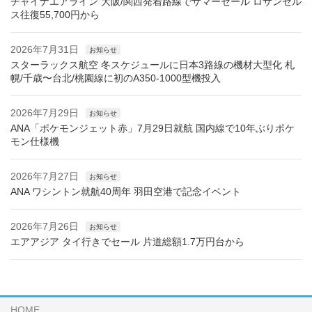
チャイナエアライン 大阪/関西発着路線でサマーセール ロサンゼル
ス往復55,700円から
2026年7月31日
お知らせ
スターラックス航空 冬スケジュールに日本3路線の機材大型化 札
幌/千歳〜台北/桃園線に初のA350-1000型機投入
2026年7月29日
お知らせ
ANA「ポケモンジェット赤」7月29日就航 国内線で10年ぶりポケ
モン仕様機
2026年7月27日
お知らせ
ANA ワシントン就航40周年 羽田空港で記念イベント
2026年7月26日
お知らせ
エアアジア タイ行きでセール 片道総額1.7万円台から
HOME