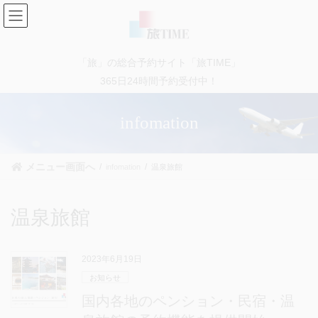
コ
ナ
ン
ビ
テ
ゲ
ン
ー
「旅」の総合予約サイト「旅TIME」
ツ
シ
に
ョ
365日24時間予約受付中！
移
ン
動
に
infomation
移
動
メニュー画面へ
infomation
温泉旅館
温泉旅館
2023年6月19日
お知らせ
国内各地のペンション・民宿・温