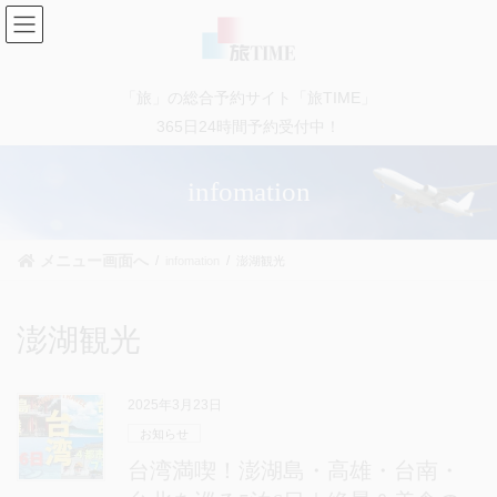
コ
ナ
ン
ビ
テ
ゲ
ン
ー
「旅」の総合予約サイト「旅TIME」
ツ
シ
に
ョ
365日24時間予約受付中！
移
ン
動
に
infomation
移
動
メニュー画面へ
infomation
澎湖観光
澎湖観光
2025年3月23日
お知らせ
台湾満喫！澎湖島・高雄・台南・