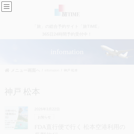
コ
ナ
ン
ビ
テ
ゲ
ン
ー
「旅」の総合予約サイト「旅TIME」
ツ
シ
に
ョ
365日24時間予約受付中！
移
ン
動
に
infomation
移
動
メニュー画面へ
infomation
神戸 松本
神戸 松本
2026年3月22日
お知らせ
FDA直行便で行く 松本空港利用の