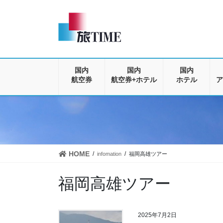
コ
ナ
ン
ビ
テ
ゲ
ン
ー
ツ
シ
に
ョ
移
ン
国内
国内
国内
動
に
航空券
航空券+ホテル
ホテル
ア
移
動
HOME
infomation
福岡高雄ツアー
福岡高雄ツアー
2025年7月2日