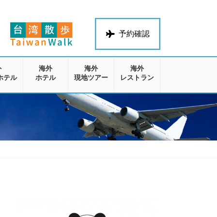
予約確認
外
海外
海外
海外
ホテル
ホテル
現地ツアー
レストラン