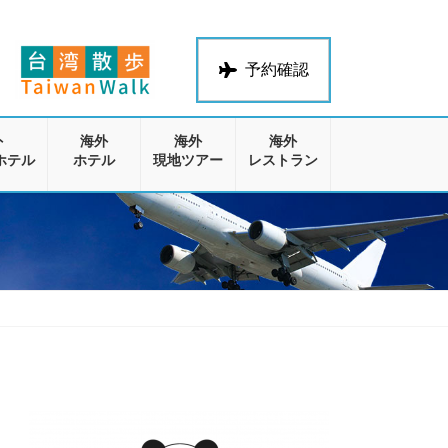
予約確認
外
海外
海外
海外
ホテル
ホテル
現地ツアー
レストラン