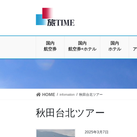
コ
ナ
ン
ビ
テ
ゲ
ン
ー
ツ
シ
に
ョ
移
ン
国内
国内
国内
動
に
航空券
航空券+ホテル
ホテル
ア
移
動
HOME
infomation
秋田台北ツアー
秋田台北ツアー
2025年3月7日