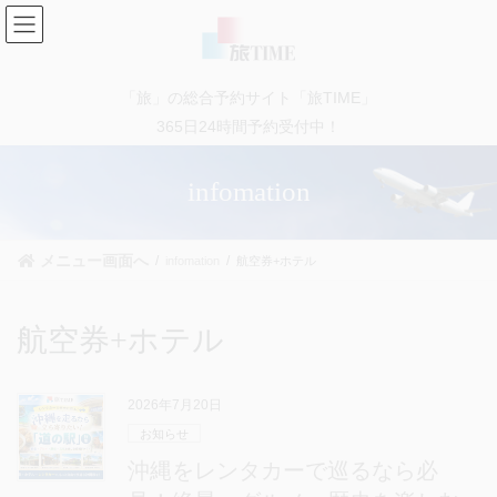
コ
ナ
ン
ビ
テ
ゲ
ン
ー
「旅」の総合予約サイト「旅TIME」
ツ
シ
に
ョ
365日24時間予約受付中！
移
ン
動
に
infomation
移
動
メニュー画面へ
infomation
航空券+ホテル
航空券+ホテル
2026年7月20日
お知らせ
沖縄をレンタカーで巡るなら必