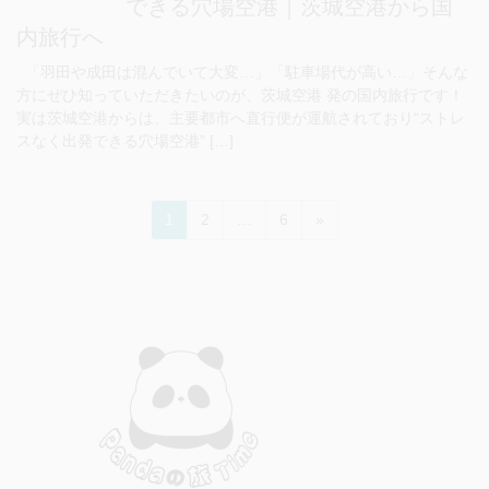
できる穴場空港｜茨城空港から国
内旅行へ
「羽田や成田は混んでいて大変…」「駐車場代が高い…」そんな
方にぜひ知っていただきたいのが、茨城空港 発の国内旅行です！
実は茨城空港からは、主要都市へ直行便が運航されており“ストレ
スなく出発できる穴場空港” […]
投
ペ
ペ
ペ
1
2
…
6
»
稿
ー
ー
ー
ジ
ジ
ジ
の
ペ
ー
ジ
送
り