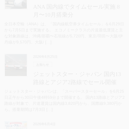
ANA 国内線でタイムセール実施 8
月〜10月搭乗分
全日本空輸（ANA）は、「国内線航空券タイムセール」を6月29日
から7月5日まで実施する。 エコノミークラスの片道最低運賃と主
な対象路線は、沖縄/那覇〜石垣線が5,720円、東京/羽田〜大阪/伊
丹線が9,570円、大阪/ […]
2026年6月25日
お知らせ
ジェットスター・ジャパン 国内13
路線とアジア2路線でセール開催
ジェットスター・ジャパンは、「スーパースターセール」を6月25
日正午から30日午後4時59分まで開催する。 国内13路線とアジア2
路線が対象で、片道運賃は国内線3,820円から、国際線9,380円か
ら。搭乗期間は7月3日 […]
2026年6月4日