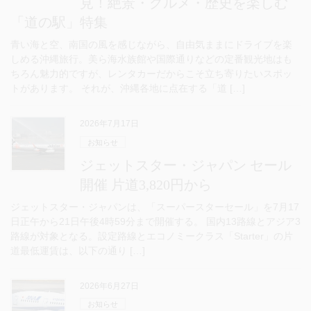
見！絶景・グルメ・歴史を楽しむ
「道の駅」特集
青い海と空、南国の風を感じながら、自由気ままにドライブを楽
しめる沖縄旅行。美ら海水族館や国際通りなどの定番観光地はも
ちろん魅力的ですが、レンタカーだからこそ立ち寄りたいスポッ
トがあります。 それが、沖縄各地に点在する「道 […]
2026年7月17日
お知らせ
ジェットスター・ジャパン セール
開催 片道3,820円から
ジェットスター・ジャパンは、「スーパースターセール」を7月17
日正午から21日午後4時59分まで開催する。 国内13路線とアジア3
路線が対象となる。設定路線とエコノミークラス「Starter」の片
道最低運賃は、以下の通り […]
2026年6月27日
お知らせ