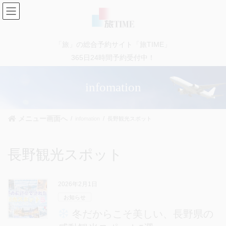
コ
ナ
ン
ビ
テ
ゲ
ン
ー
「旅」の総合予約サイト「旅TIME」
ツ
シ
に
ョ
365日24時間予約受付中！
移
ン
動
に
infomation
移
動
メニュー画面へ
infomation
長野観光スポット
長野観光スポット
2026年2月1日
お知らせ
冬だからこそ美しい、長野県の