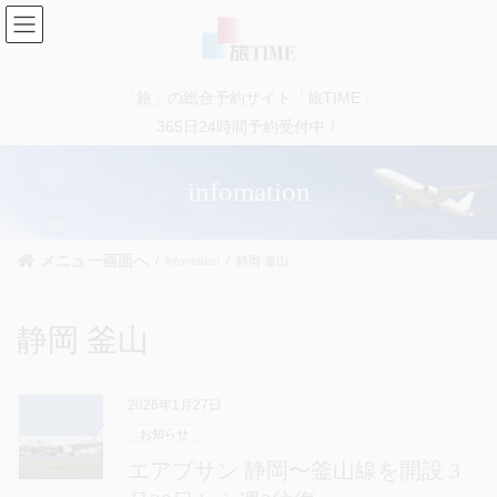
コ
ナ
ン
ビ
テ
ゲ
ン
ー
「旅」の総合予約サイト「旅TIME」
ツ
シ
に
ョ
365日24時間予約受付中！
移
ン
動
に
infomation
移
動
メニュー画面へ
infomation
静岡 釜山
静岡 釜山
2026年1月27日
お知らせ
エアプサン 静岡〜釜山線を開設 3