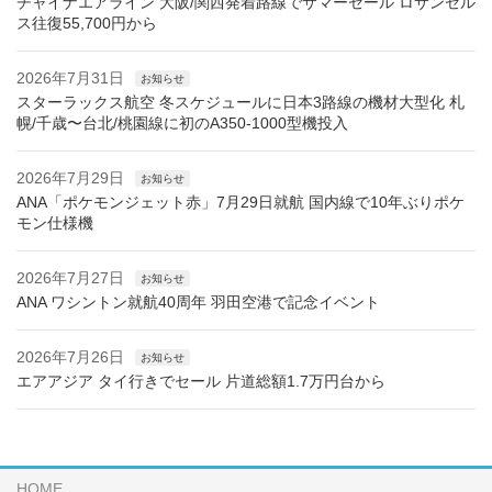
チャイナエアライン 大阪/関西発着路線でサマーセール ロサンゼル
ス往復55,700円から
2026年7月31日
お知らせ
スターラックス航空 冬スケジュールに日本3路線の機材大型化 札
幌/千歳〜台北/桃園線に初のA350-1000型機投入
2026年7月29日
お知らせ
ANA「ポケモンジェット赤」7月29日就航 国内線で10年ぶりポケ
モン仕様機
2026年7月27日
お知らせ
ANA ワシントン就航40周年 羽田空港で記念イベント
2026年7月26日
お知らせ
エアアジア タイ行きでセール 片道総額1.7万円台から
HOME