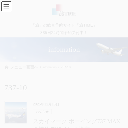
コ
ナ
ン
ビ
テ
ゲ
ン
ー
「旅」の総合予約サイト「旅TIME」
ツ
シ
に
ョ
365日24時間予約受付中！
移
ン
動
に
infomation
移
動
メニュー画面へ
infomation
737-10
737-10
2025年12月15日
お知らせ
スカイマーク ボーイング737 MAX