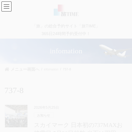
コ
ナ
ン
ビ
テ
ゲ
ン
ー
「旅」の総合予約サイト「旅TIME」
ツ
シ
に
ョ
365日24時間予約受付中！
移
ン
動
に
infomation
移
動
メニュー画面へ
infomation
737-8
737-8
2026年5月25日
お知らせ
スカイマーク 日本初の737MAXお