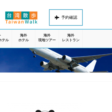
予約確認
外
海外
海外
海外
ホテル
ホテル
現地ツアー
レストラン