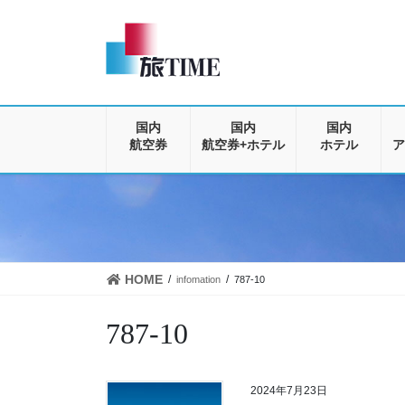
コ
ナ
ン
ビ
テ
ゲ
ン
ー
ツ
シ
に
ョ
移
ン
国内
国内
国内
動
に
航空券
航空券+ホテル
ホテル
ア
移
動
HOME
infomation
787-10
787-10
2024年7月23日