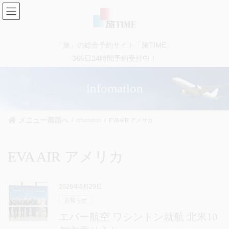
コ
ナ
ン
ビ
テ
ゲ
ン
ー
「旅」の総合予約サイト「旅TIME」
ツ
シ
に
ョ
365日24時間予約受付中！
移
ン
動
に
infomation
移
動
メニュー画面へ
infomation
EVA AIR アメリカ
EVA AIR アメリカ
2026年6月29日
お知らせ
エバー航空 ワシントン就航 北米10