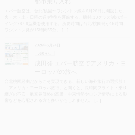
都市乗り入れ
エバー航空は、台北/桃園〜ワシントン線を6月26日に開設した。
火・木・土・日曜の週4往復を運航する。機材は3クラス制のボー
イング787-9型機を使用する。所要時間は台北/桃園発が15時間、
ワシントン発が15時間55分。 […]
2026年5月24日
お知らせ
成田発 エバー航空でアメリカ・ヨ
ーロッパの旅へ
台北桃園経由だからこそ実現できる、新しい海外旅行の選択肢！
「アメリカ・ヨーロッパ旅行」と聞くと、長時間フライト・乗り
継ぎの不安・航空券価格の高騰・中東情勢やロシア情勢による影
響などを心配される方も多いかもしれません。 […]