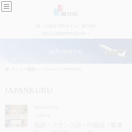
コ
ナ
ン
ビ
テ
ゲ
ン
ー
「旅」の総合予約サイト「旅TIME」
ツ
シ
に
ョ
365日24時間予約受付中！
移
ン
動
に
infomation
移
動
メニュー画面へ
infomation
JAPANKURU
JAPANKURU
2026年2月16日
お知らせ
英語・フランス語・中国語（繁体