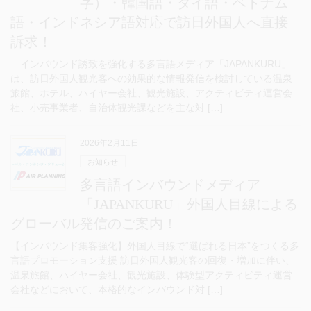
字）・韓国語・タイ語・ベトナム
語・インドネシア語対応で訪日外国人へ直接
訴求！
インバウンド誘致を強化する多言語メディア「JAPANKURU」
は、訪日外国人観光客への効果的な情報発信を検討している温泉
旅館、ホテル、ハイヤー会社、観光施設、アクティビティ運営会
社、小売事業者、自治体観光課などを主な対 […]
2026年2月11日
お知らせ
多言語インバウンドメディア
「JAPANKURU」外国人目線による
グローバル発信のご案内！
【インバウンド集客強化】外国人目線で“選ばれる日本”をつくる多
言語プロモーション支援 訪日外国人観光客の回復・増加に伴い、
温泉旅館、ハイヤー会社、観光施設、体験型アクティビティ運営
会社などにおいて、本格的なインバウンド対 […]