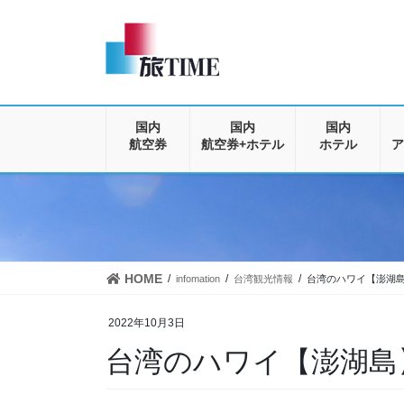
コ
ナ
ン
ビ
テ
ゲ
ン
ー
ツ
シ
に
ョ
移
ン
国内
国内
国内
動
に
航空券
航空券+ホテル
ホテル
ア
移
動
HOME
infomation
台湾観光情報
台湾のハワイ【澎湖
2022年10月3日
台湾のハワイ【澎湖島