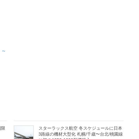
 ～
制限
スターラックス航空 冬スケジュールに日本
3路線の機材大型化 札幌/千歳〜台北/桃園線