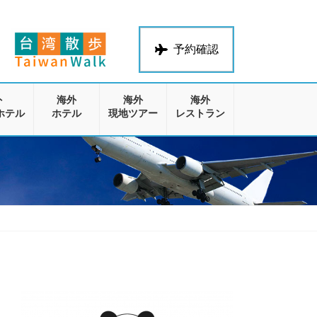
予約確認
外
海外
海外
海外
ホテル
ホテル
現地ツアー
レストラン