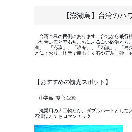
【澎湖島】台湾のハ
台湾本島の西側にあります、台北から飛行機
った青い海と空あちこちにある白い砂浜から
湖」、「澎瀛」、「澎海」、「西瀛」、「島
と似ており、地元で産出する石や石灰、砂、
【おすすめの観光スポット】
①美島 (雙心石滬)
漁業用の人工物だが、ダブルハートとして大
石滬はとてもロマンチック