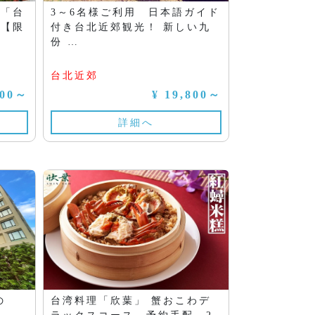
・「台
3～6名様ご利用 日本語ガイド
 【限
付き台北近郊観光！ 新しい九
份 …
台北近郊
000～
¥ 19,800～
詳細へ
の
台湾料理「欣葉」 蟹おこわデ