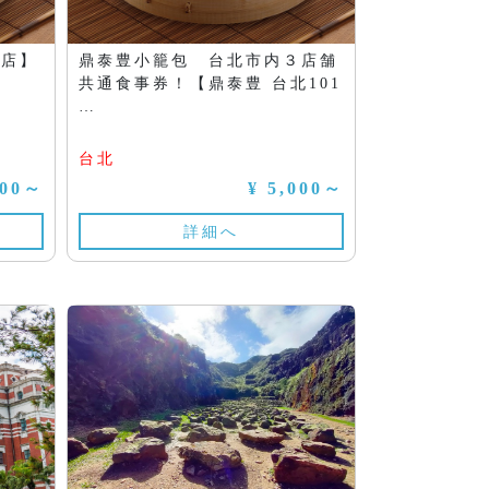
雄店】
鼎泰豊小籠包 台北市内３店舗
共通食事券！【鼎泰豊 台北101
…
台北
000～
¥ 5,000～
詳細へ