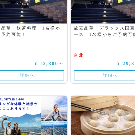
宮晶華・飲茶料理 1名様か
故宮晶華・デラックス国
ご予約可能！
ース 1名様からご予約可
北
台北
¥ 12,800～
¥ 29,
詳細へ
詳細へ