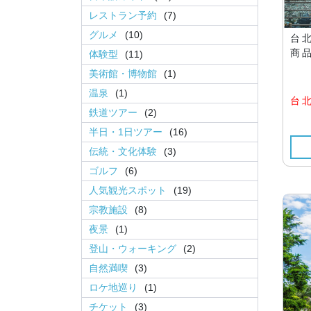
レストラン予約
(7)
グルメ
(10)
台北
商
体験型
(11)
美術館・博物館
(1)
温泉
(1)
台
鉄道ツアー
(2)
半日・1日ツアー
(16)
伝統・文化体験
(3)
ゴルフ
(6)
人気観光スポット
(19)
宗教施設
(8)
夜景
(1)
登山・ウォーキング
(2)
自然満喫
(3)
ロケ地巡り
(1)
チケット
(3)