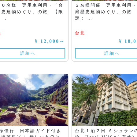
～６名様 専用車利用・「台
３名様開催 専用車利用
歴史建物めぐり」の旅 【限
湾歴史建物めぐり」の旅
 …
定： …
北
台北
¥ 12,000～
¥ 18,
詳細へ
詳細へ
名様催行 日本語ガイド付き
台北１泊２日 ミシュラン