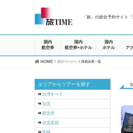
コ
ナ
ン
ビ
テ
ゲ
「旅」の総合予約サイト「旅
ン
ー
ツ
シ
に
ョ
移
ン
国内
国内
国内
動
に
航空券
航空券+ホテル
ホテル
ア
移
動
HOME
前のページへ
検索結果一覧
エリアからツアーを探す
台湾すべて
台北
新北市
台北近郊
高雄