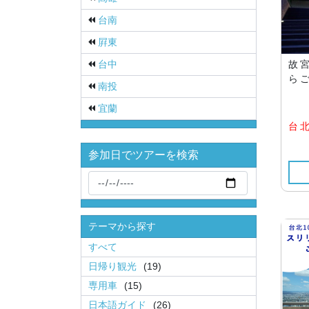
台南
屛東
台中
故
ら
南投
宜蘭
台
参加日でツアーを検索
テーマから探す
すべて
日帰り観光
(19)
専用車
(15)
日本語ガイド
(26)