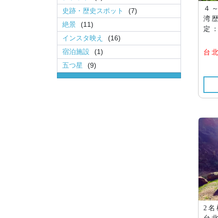
４
史跡・歴史スポット
(7)
湾
絶景
(11)
定：
インスタ映え
(16)
宿泊施設
(1)
台
五つ星
(9)
2