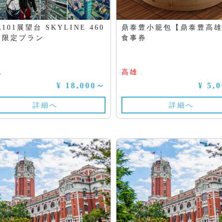
101展望台 SKYLINE 460
鼎泰豊小籠包【鼎泰豊高
品限定プラン
食事券
北
高雄
¥ 18,000～
¥ 5,
詳細へ
詳細へ