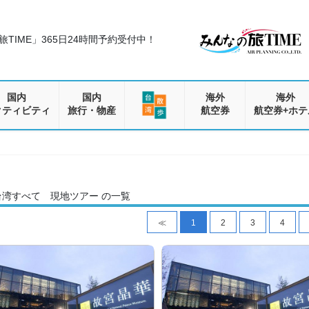
TIME」
365日24時間予約受付中！
国内
国内
海外
海外
クティビティ
旅行・物産
航空券
航空券+ホテ
台湾すべて 現地ツアー の一覧
≪
1
2
3
4