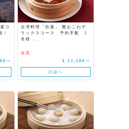
宝宴コ
台湾料理「欣葉」 蟹おこわデ
能！
ラックスコース 予約手配 2
名様 …
台北
800～
¥ 12,500～
詳細へ