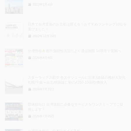
2023年1月4日
日本で台湾直送のお土産は買える！おすすめランキング10位を
選びました！
2022年12月15日
台湾情報
都市強靭性演習により通信制限 14県市で実施へ
2026年8月4日
スターラックス航空 冬スケジュールに日本3路線の機材大型化
札幌/千歳〜台北/桃園線に初のA350-1000型機投入
2026年7月31日
団体様向け 台湾渡航に必要なサービスをワンストップでご提
供します！
2026年7月25日
台湾団体旅行・日本語ガイド手配