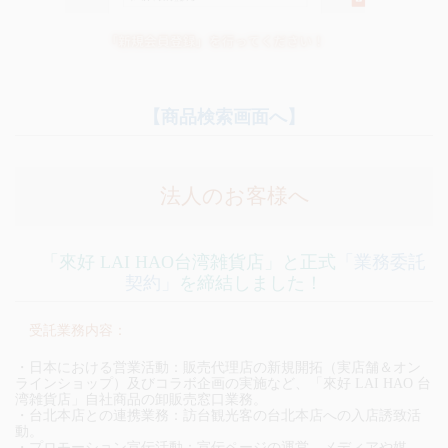
【商品検索画面へ】
法人のお客様へ
「來好 LAI HAO台湾雑貨店」と正式
「業務委託
契約」
を締結しました！
受託業務内容：
・日本における営業活動：販売代理店の新規開拓（実店舗＆オン
ラインショップ）及びコラボ企画の実施など、「來好 LAI HAO 台
湾雑貨店」自社商品の卸販売窓口業務。
・台北本店との連携業務：訪台観光客の台北本店への入店誘致活
動。
・プロモーション宣伝活動：宣伝ページの運営、メディアや媒