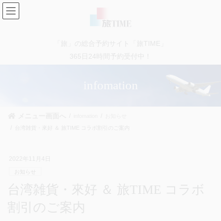
コ
ナ
ン
ビ
テ
ゲ
ン
ー
「旅」の総合予約サイト「旅TIME」
ツ
シ
に
ョ
365日24時間予約受付中！
移
ン
動
に
infomation
移
動
メニュー画面へ
infomation
お知らせ
台湾雑貨・來好 ＆ 旅TIME コラボ割引のご案内
2022年11月4日
お知らせ
台湾雑貨・來好 ＆ 旅TIME コラボ
割引のご案内