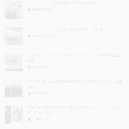
ANA ワシントン就航40周年 羽田空港で記念イベント
2026年7月27日
エアアジア タイ行きでセール 片道総額1.7万円台から
2026年7月26日
フジドリームエアラインズ エンブラエルE175型機を2機追加
発注
2026年7月23日
JTA 沖縄/那覇〜台北/桃園線の運航継続 冬スケジュールも1日1
往復
2026年7月23日
【海外旅行物語】若き歴史研究者が巡る スペイン・アルゼン
チン二大陸の旅
2026年7月19日