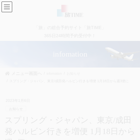
コ
ナ
ン
ビ
テ
ゲ
ン
ー
「旅」の総合予約サイト「旅TIME」
ツ
シ
に
ョ
365日24時間予約受付中！
移
ン
動
に
infomation
移
動
メニュー画面へ
infomation
お知らせ
スプリング・ジャパン、東京/成田発ハルビン行きを増便 1月18日から週3便に
2023年1月6日
お知らせ
スプリング・ジャパン、東京/成田
発ハルビン行きを増便 1月18日から