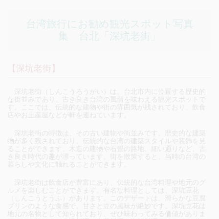
台湾旅行にお勧め観光スポット写真
集 台北「深坑老街」
【深坑老街】
深坑老街（しんこうろうがい）は、台北市内に位置する歴史的
な街並みであり、古き良き台湾の風情を味わえる観光スポットで
す。ここでは、伝統的な建物や街の雰囲気が残されており、飲食
店やお土産屋などが軒を連ねています。
深坑老街の特徴は、その古い建物や街並みです。歴史的な建築
物が多く残されており、伝統的な台湾の建築スタイルや装飾を見
ることができます。木造の建物や石畳の路地、細い通りなど、古
き良き時代の趣が漂っています。街を散策すると、当時の台湾の
暮らしや文化に触れることができます。
深坑老街は飲食店が豊富にあり、伝統的な台湾料理や地元のグ
ルメを楽しむことができます。有名な料理としては、深坑豆花
（しんこうとうふ）があります。このデザートは、滑らかな豆腐
プリンのような食感で、甘さと豆の風味が絶妙です。深坑豆花は
地元の名物として知られており、ぜひ味わってみる価値がありま