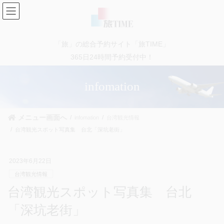
コ
ナ
ン
ビ
テ
ゲ
ン
ー
「旅」の総合予約サイト「旅TIME」
ツ
シ
に
ョ
365日24時間予約受付中！
移
ン
動
に
infomation
移
動
メニュー画面へ
infomation
台湾観光情報
台湾観光スポット写真集 台北「深坑老街」
2023年6月22日
台湾観光情報
台湾観光スポット写真集 台北
「深坑老街」