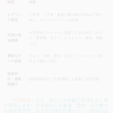
特長
内容
ヒアリン
ご希望、ご予算、参加人数や旅の目的を丁寧に
グ重視
伺い、オリジナルプランを作成
台湾現地パートナーと連携した安心対応（ホテ
充実の現
ル、専用車、ガイド、レストラン、観光、体験
地連携
など）
豊富なテ
グルメ、自然、歴史、文化、インセンティブ旅
ーマ提案
行まで幅広く対応
特急対
応・柔軟
短納期対応やご予算調整にも柔軟に対応可能
調整可
～
「台湾散歩」
なら、あなたの歩幅で台湾を歩く旅
が実現します。社員旅行にも最適、団体・少人数で
も相談受付中。台北や九份の定番から、一歩踏み込