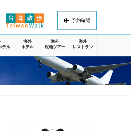
予約確認
外
海外
海外
海外
ホテル
ホテル
現地ツアー
レストラン