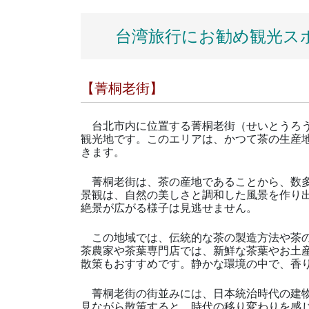
台湾旅行にお勧め観光ス
【菁桐老街】
台北市内に位置する菁桐老街（せいとうろう
観光地です。このエリアは、かつて茶の生産
きます。
菁桐老街は、茶の産地であることから、数多
景観は、自然の美しさと調和した風景を作り
絶景が広がる様子は見逃せません。
この地域では、伝統的な茶の製造方法や茶の
茶農家や茶葉専門店では、新鮮な茶葉やお土
散策もおすすめです。静かな環境の中で、香
菁桐老街の街並みには、日本統治時代の建物
見ながら散策すると、時代の移り変わりを感