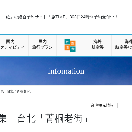
「旅」の総合予約サイト「旅TIME」
365日24時間予約受付中！
国内
国内
海外
海
クティビティ
旅行プラン
航空券
航空券+
infomation
真集 台北「菁桐老街」
台湾観光情報
集 台北「菁桐老街」