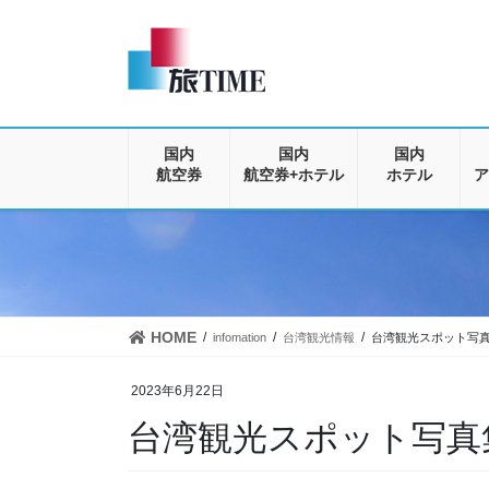
コ
ナ
ン
ビ
テ
ゲ
ン
ー
ツ
シ
に
ョ
移
ン
国内
国内
国内
動
に
航空券
航空券+ホテル
ホテル
ア
移
動
HOME
infomation
台湾観光情報
台湾観光スポット写
2023年6月22日
台湾観光スポット写真