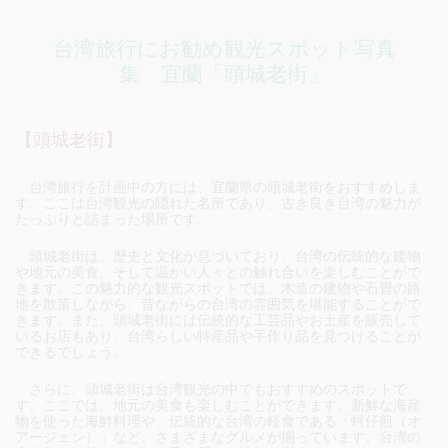
台湾旅行にお勧め観光スポット写真
集 宜蘭「頭城老街」
【頭城老街】
台湾旅行を計画中の方には、宜蘭県の頭城老街をおすすめしま
す。ここは台湾観光の隠れた名所であり、古き良き台湾の魅力が
たっぷりと詰まった場所です。
頭城老街は、歴史と文化が息づいており、台湾の伝統的な建物
や地元の美食、そして温かい人々との触れ合いを楽しむことがで
きます。この魅力的な観光スポットでは、木造の建物や石畳の路
地を散策しながら、昔ながらの台湾の雰囲気を堪能することがで
きます。また、頭城老街には伝統的な工芸品やお土産を販売して
いるお店もあり、台湾らしい特産品や手作り品を見つけることが
できるでしょう。
さらに、頭城老街は台湾観光の中でもおすすめのスポットで
す。ここでは、地元の美食も楽しむことができます。新鮮な海産
物を使った海鮮料理や、伝統的な台湾の軽食である「蚵仔煎（オ
アージェン）」など、さまざまなグルメが揃っています。台湾の