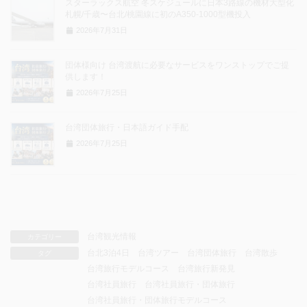
スターラックス航空 冬スケジュールに日本3路線の機材大型化
札幌/千歳〜台北/桃園線に初のA350-1000型機投入
2026年7月31日
団体様向け 台湾渡航に必要なサービスをワンストップでご提
供します！
2026年7月25日
台湾団体旅行・日本語ガイド手配
2026年7月25日
台湾観光情報
カテゴリー
台北3泊4日
台湾ツアー
台湾団体旅行
台湾散歩
タグ
台湾旅行モデルコース
台湾旅行新発見
台湾社員旅行
台湾社員旅行・団体旅行
台湾社員旅行・団体旅行モデルコース