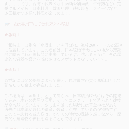
す。ここでは、台湾の代表的な牛肉麺や滷肉飯、蚵仔煎などの定
番グルメから、日本料理、韓国料理、鉄板焼き、スイーツなど、
多国籍かつ多様な料理が楽しめます。
午後は専用車にて台北郊外へ移動
★報時山
「報時山」は別名「水螺山」とも呼ばれ、海抜260メートルの高さ
に位置しています。この名前は、日本統治時代にこの地から定期
的に鳴らされた警報器に由来しています。訪れる人々に、その歴
史的な背景や響きを感じさせるスポットとなっています。
★金瓜山
19世紀には金の採掘によって栄え、東洋最大の貴金属鉱山として
著名だった金山が存在しました。
この場所は「金瓜山」として知られ、日本統治時代にはその開発
が進み、木造の家屋や石垣、そしてコンクリートで造られた建物
が今も残っています。少し山を登った場所には黄金神社があり、
過去の日本統治時代の遺産が数多く点在しているのが特徴です。
この地を訪れる観光客は、かつての時代の足跡を感じながら、歴
史的な建造物や神社を巡ることができます。