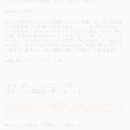
夕食
は「基隆廟口夜市」散策しながら、自由食
★基隆廟口夜市
新鮮な海産物をふんだんに活用したグルメ屋台が立ち並ぶ台湾屈
指の美食夜市。台湾随一の味覚体験がここに。彩り豊かな屋台
で、新鮮な魚介類やシーフードがリーズナブルに楽しめる。地元
の風味溢れる料理や独特のスナック類、甘いデザートまでバラエ
ティ豊か、地元の食文化と活気ある雰囲気が融合し、食べ歩きを
楽しみながら台湾の食の魅力に触れられる。美食の香りが漂うこ
の夜市は、台湾ならではの活気と美味が満載の一大観光名所。
専用車にて台北に戻り、ホテルへ
自然に感動！自分だけの台湾ネイチャーツアー ３
日目
（台湾散歩一押しポイント）
株式会社 AIR PLANNING独自開発、自社旅行商品：台湾の豊かな
客家文化を楽しみながら、動物との心温まる宿泊体験を提供しま
す！
ホテルにて朝食後、専用車にて（新竹へ）