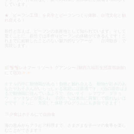
しています。
★「ビーフン工場」を見学とビーフンつくり体験、台湾文化と触
れ合える！
新竹と言えば、ビーフンの名産地として知られています。そして
驚くことに、新竹では手作りビーフンの体験ができるんです！こ
れまでに経験したことのない魅力的なツアーが、「台湾散歩」で
実現します。
レオフー リゾート グアンシー (關西六福莊生態度假旅館)
にて宿泊
ホテルの中に動物園がある！動物と触れ合える、動物が好きのあ
なたやお子さんがいらっしゃる家庭には最適です。1泊の滞在はま
るで動物園に住んでいるようで、白いサイ、シマウマ、ダチョ
ウ、キツネなどが見られ、子供たちは本当に興奮して眠れないほ
どです。さらに、充実した体験プログラムにも参加できます！
夕食はホテルにて自由食
海の恵みからアラビア料理まで、さまざまなテーマの食事を楽し
むことができます！