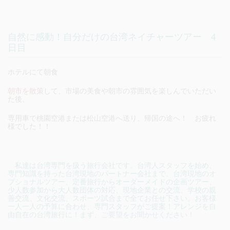
自然に感動！自分だけの台湾ネイチャーツアー 4
日目
ホテルにて朝食
朝市を散策
して、市場の美食や朝市の雰囲気を楽しんでいただい
た後、
専用車で桃園空港または松山空港へ送り、帰国の途へ！ お疲れ
様でした！！
私達は台湾専門を扱う旅行会社です。台湾人スタッフを始め、
専門知識を持った台湾現地のパートナー会社まで、台湾現地のオ
プショナルツアー、定番旅行からオーダーメイドの企画ツアー、
少人数参加から大人数団体の対応、現地企業との交流、学校の親
善交流、文化交流、スポーツ試合まで全てお任せ下さい。お客様
一人一人の予算に合わせ、専門スタッフがご提案！アレンジを自
由自在の台湾旅行に！まず、
ご要望をお聞かせください！