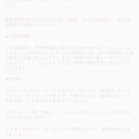
日目
桃園国際空港／台北松山空港に到着後 台北市内観光へ
（全行程
専用車/日本語ガイド付き）
★台北植物園
台北植物園は、歴史博物館の裏に広がる絶好のロケーションにあ
ります。この広大な8ヘクタールの敷地内には、約1,500種類にも及
ぶ多彩な植物が楽しめます。まさに都会の中の癒しのオアシスと
言えるでしょう。訪れる人々には、植物の種類豊富な魅力が広が
っています。
★西門町
ファッションビル、キャラクターグッズのお店、映画館、ゲーム
センター、カフェなどが集まり、若者でにぎわう繁華街は、「台
湾版原宿」とも称される観光スポットです。
ホテル
（
第一大飯店 ファーストホテル
）もしくは同等ラン
クのホテルをご案内！
夕食は自由です
。せっかくの台湾旅行なので、夜市探検をおす
すめします！