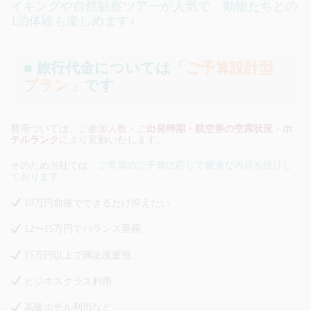
イキングや自然観察ツアーが人気で、動物たちとの
1泊体験も楽しめます♪
■ 旅行代金については
「ご予算設計型
プラン」
です
費用ついては、
ご参加人数・ご
出発時期・航空券の空席状況・ホ
テルランク
により変動いたします。
そのため当社では、
ご希望のご予算に応じて最適な内容を設計し
ております。
10万円前後でできるだけ抑えたい
12〜15万円でバランス重視
15万円以上で満足度重視
ビジネスクラス利用
高級ホテル利用など