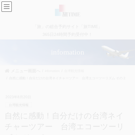
コ
ナ
ン
ビ
テ
ゲ
ン
ー
「旅」の総合予約サイト「旅TIME」
ツ
シ
に
ョ
365日24時間予約受付中！
移
ン
動
に
infomation
移
動
メニュー画面へ
infomation
台湾観光情報
自然に感動！自分だけの台湾ネイチャーツアー 台湾エコーツーリズム その２
2023年8月20日
台湾観光情報
自然に感動！自分だけの台湾ネイ
チャーツアー 台湾エコーツーリ