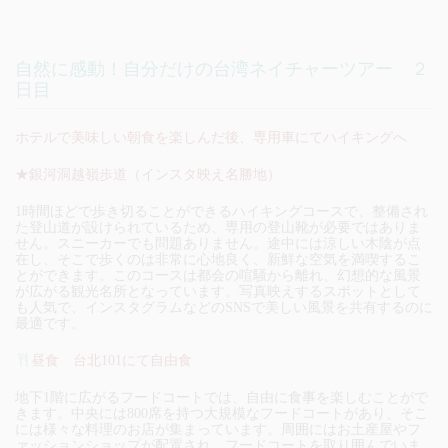
自然に感動！自分だけの台湾ネイチャーツアー ２
日目
ホテルで美味しい朝食を楽しんだ後、専用車にてハイキングへ
★銀河洞越嶺歩道（インスタ映え名勝地）
1時間ほどで歩き切ることができるハイキングコースで、整備され
た登山道が設けられているため、専用の登山靴が必要ではありま
せん。スニーカーでも問題ありません。途中には涼しい木陰が点
在し、そこで歩くのは非常に心地良く、新鮮な空気を満喫するこ
とができます。このコースは都会の喧騒から離れ、幻想的な風景
が広がる観光名所となっています。写真映えするスポットとして
も人気で、インスタグラムなどのSNSで美しい風景を共有するのに
最適です。
昼食 台北101にて自由食
地下1階に広がるフードコートでは、自由に食事を楽しむことがで
きます。中央には800席を持つ大規模なフードコートがあり、そこ
には様々な料理のお店が集まっています。周囲にはお土産屋やフ
ァッションショップが配置され、フードコートを取り囲んでいま