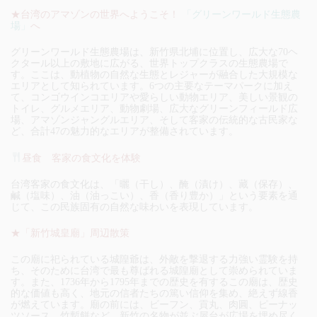
★台湾のアマゾンの世界へようこそ！
「グリーンワールド生態農
場」
へ
グリーンワールド生態農場は、新竹県北埔に位置し、広大な70ヘ
クタール以上の敷地に広がる、世界トップクラスの生態農場で
す。ここは、動植物の自然な生態とレジャーが融合した大規模な
エリアとして知られています。6つの主要なテーマパークに加え
て、コンゴウインコエリアや愛らしい動物エリア、美しい景観の
トイレ、グルメエリア、動物劇場、広大なグリーンフィールド広
場、アマゾンジャングルエリア、そして客家の伝統的な古民家な
ど、合計47の魅力的なエリアが整備されています。
昼食 客家の食文化を体験
台湾客家の食文化は、「曬（干し）、醃（漬け）、藏（保存）、
鹹（塩味）、油（油っこい）、香（香り豊か）」という要素を通
じて、この民族固有の自然な味わいを表現しています。
★「新竹城皇廟」周辺散策
この廟に祀られている城隍爺は、外敵を撃退する力強い霊験を持
ち、そのために台湾で最も尊ばれる城隍廟として崇められていま
す。また、1736年から1795年までの歴史を有するこの廟は、歴史
的な価値も高く、地元の信者たちの篤い信仰を集め、絶えず線香
が燃えています。廟の前には、ビーフン、貢丸、肉圓、ピーナッ
ツソース、竹塹餅など、新竹の名物が並ぶ屋台が広場を埋め尽く