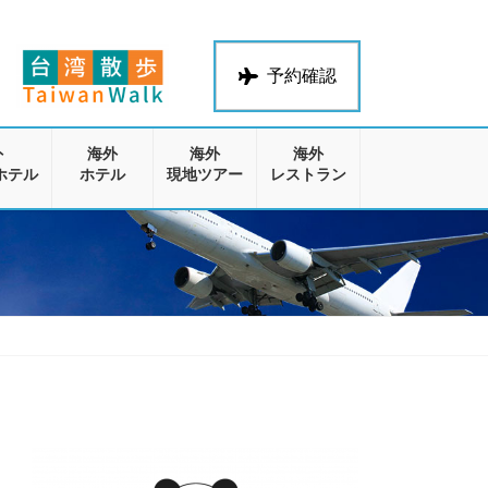
予約確認
外
海外
海外
海外
ホテル
ホテル
現地ツアー
レストラン