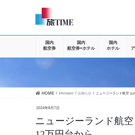
コ
ナ
ン
ビ
テ
ゲ
ン
ー
ツ
シ
に
ョ
移
ン
国内
国内
国内
動
に
航空券
航空券+ホテル
ホテル
ア
移
動
HOME
infomation
お知らせ
ニュージーランド航空 山
2024年8月7日
ニュージーランド航空
12万円台から