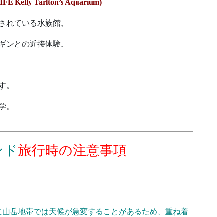
y Tarlton’s Aquarium)
されている水族館。
ギンとの近接体験。
す。
学。
ンド
旅行時の注意事項
に山岳地帯では天候が急変することがあるため、重ね着