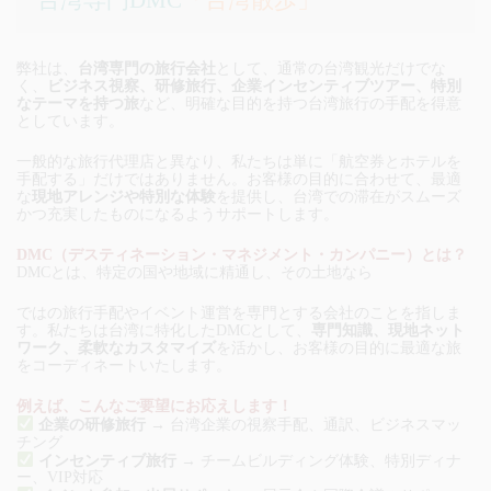
台湾専門DMC
「台湾散歩」
弊社は、
台湾専門の旅行会社
として、通常の台湾観光だけでな
く、
ビジネス視察、研修旅行、企業インセンティブツアー、特別
なテーマを持つ旅
など、明確な目的を持つ台湾旅行の手配を得意
としています。
一般的な旅行代理店と異なり、私たちは単に「航空券とホテルを
手配する」だけではありません。お客様の目的に合わせて、最適
な
現地アレンジや特別な体験
を提供し、台湾での滞在がスムーズ
かつ充実したものになるようサポートします。
DMC（デスティネーション・マネジメント・カンパニー）とは？
DMCとは、特定の国や地域に精通し、その土地なら
ではの旅行手配やイベント運営を専門とする会社のことを指しま
す。私たちは台湾に特化したDMCとして、
専門知識、現地ネット
ワーク、柔軟なカスタマイズ
を活かし、お客様の目的に最適な旅
をコーディネートいたします。
例えば、こんなご要望にお応えします！
企業の研修旅行
→ 台湾企業の視察手配、通訳、ビジネスマッ
チング
インセンティブ旅行
→ チームビルディング体験、特別ディナ
ー、VIP対応