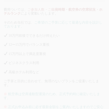
費用ついては、
ご参加人数・ご
出発時期・航空券の空席状況・ホ
テルランク
により変動いたします。
そのため当社では、
ご希望のご予算に応じて最適な内容を設計し
ております。
10万円前後でできるだけ抑えたい
12〜15万円でバランス重視
15万円以上で満足度重視
ビジネスクラス利用
高級ホテル利用など
ご予算と目的に合わせて、無理のないプランをご提案いたしま
す。
※
航空券は空席連動型運賃のため、正式予約時に確定いたしま
す。
※
正式お申込み前に必ず最新金額をご案内いたしますのでご安心