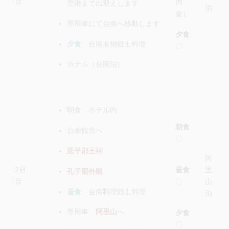
目
内
空港まで出迎えします
泊
食）
専用車にて台南へ移動します
夕食
夕食
台南名物郷土料理
〇
ホテル（台南泊）
朝食 ホテル内
朝食
台南観光へ
〇
延平郡王祠
阿
昼食
2日
里
孔子廟外観
〇
目
山
昼食
台南料理郷土料理
泊
専用車
阿里山
へ
夕食
〇