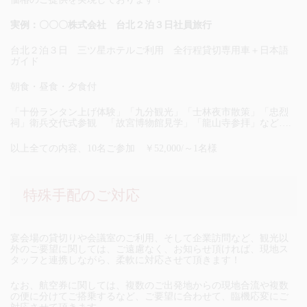
実例：〇〇〇株式会社 台北２泊３日社員旅行
台北２泊３日 三ツ星ホテルご利用 全行程貸切専用車＋日本語
ガイド
朝食・昼食・夕食付
「十份ランタン上げ体験」「九分観光」「士林夜市散策」「忠烈
祠」衛兵交代式参観 「故宮博物館見学」「龍山寺参拝」など….
以上全ての内容、10名ご参加 ￥52,000/～1名様
特殊手配のご対応
宴会場の貸切りや会議室のご利用、そして企業訪問など、観光以
外のご要望に関しては、ご遠慮なく、お知らせ頂ければ、現地ス
タッフと連携しながら、柔軟に対応させて頂きます！
なお、航空券に関しては、複数のご出発地からの現地合流や複数
の便に分けてご搭乗するなど、ご要望に合わせて、臨機応変にご