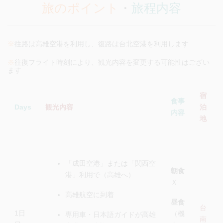
旅のポイント
・
旅程内容
※
往路は高雄空港を利用し、復路は台北空港を利用します
※
往復フライト時刻により、観光内容を変更する可能性はござい
ます
宿
食事
Days
観光内容
泊
内容
地
「成田空港」または「関西空
朝食
港」利用で（高雄へ）
Ｘ
高雄航空に到着
昼食
台
1日
（機
専用車・日本語ガイドが高雄
南