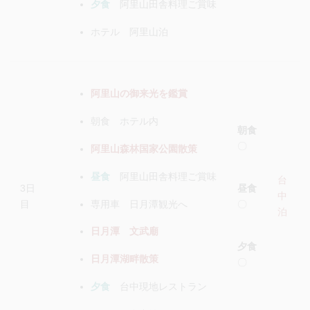
夕食
阿里山田舎料理ご賞味
ホテル 阿里山泊
阿里山の御来光を鑑賞
朝食 ホテル内
朝食
〇
阿里山森林国家公園散策
昼食
阿里山田舎料理ご賞味
台
昼食
3日
中
専用車 日月潭観光へ
〇
目
泊
日月潭 文武廟
夕食
日月潭湖畔散策
〇
夕食
台中現地レストラン