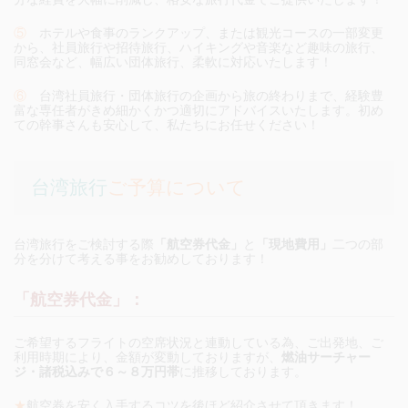
⑤
ホテルや食事のランクアップ、または観光コースの一部変更
から、社員旅行や招待旅行、ハイキングや音楽など趣味の旅行、
同窓会など、幅広い団体旅行、柔軟に対応いたします！
⑥
台湾社員旅行・団体旅行の企画から旅の終わりまで、経験豊
富な専任者がきめ細かくかつ適切にアドバイスいたします。初め
ての幹事さんも安心して、私たちにお任せください！
台湾旅行
ご予算について
台湾旅行をご検討する際
「航空券代金」
と
「現地費用」
二つの部
分を分けて考える事をお勧めしております！
「航空券代金」：
ご希望するフライトの空席状況と連動している為、ご出発地、ご
利用時期により、金額が変動しておりますが、
燃油サーチャー
ジ・諸税込みで６～８万円帯
に推移しております。
★
航空券を安く入手するコツを後ほど紹介させて頂きます！