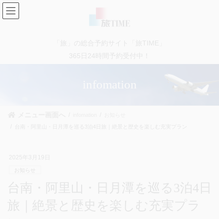
コ
ナ
ン
ビ
テ
ゲ
ン
ー
「旅」の総合予約サイト「旅TIME」
ツ
シ
に
ョ
365日24時間予約受付中！
移
ン
動
に
infomation
移
動
メニュー画面へ
infomation
お知らせ
台南・阿里山・日月潭を巡る3泊4日旅｜絶景と歴史を楽しむ充実プラン
2025年3月19日
お知らせ
台南・阿里山・日月潭を巡る3泊4日
旅｜絶景と歴史を楽しむ充実プラ