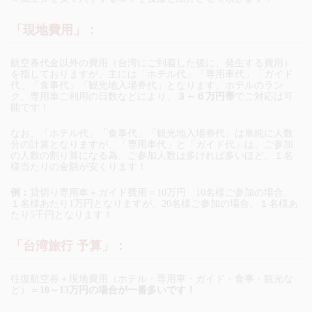
「現地費用」：
航空券代金以外の費用（台湾にご到着した後に、発生する費用）
を指しておりますが、主には「ホテル代」「専用車代」「ガイド
代」「食事代」「観光地入場券代」となります。ホテルのラン
ク、専用車ご利用の日数などにより、
３～６万円帯
でご対応は可
能です！
なお、「ホテル代」「食事代」「観光地入場券代」は単純に人数
分の計算となりますが、「専用車代」と「ガイド代」は、ご参加
の人数の割り算になる為、ご参加人数は多ければ多いほど、１名
様当たりの金額が安くります！
例：
貸切り専用車＋ガイド費用＝10万円 10名様ご参加の場合、
１名様あたり1万円となりますが、20名様ご参加の場合、１名様あ
たり5千円となります！
「台湾旅行 予算」：
往復航空券＋現地費用（ホテル・専用車・ガイド・食事・観光な
ど）＝
10～13万円の場合が一番多いです！