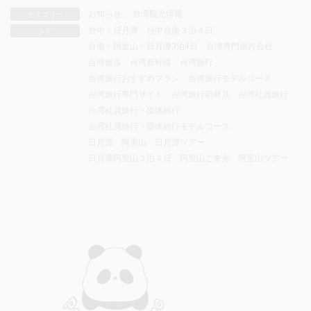
お知らせ
、
台湾観光情報
カテゴリー
台中・日月潭
台中台南３泊４日
タグ
台南・阿里山・日月潭3泊4日
台湾専門旅行会社
台湾散歩
台湾新幹線
台湾旅行
台湾旅行おすすめプラン
台湾旅行モデルコース
台湾旅行専門サイト
台湾旅行新発見
台湾社員旅行
台湾社員旅行・団体旅行
台湾社員旅行・団体旅行モデルコース
日月潭 阿里山
日月潭ツアー
日月潭阿里山３泊４日
阿里山ご来光
阿里山ツアー