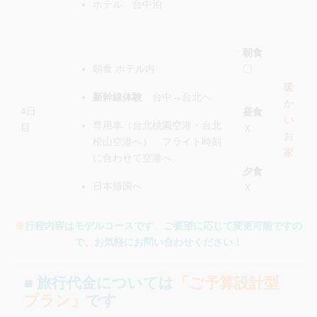
ホテル 台中泊
朝食
朝食 ホテル内
〇
暖
新幹線体験
台中→台北へ
か
4日
昼食
い
専用車（台北桃園空港・台北
目
Ｘ
お
松山空港へ） フライト時刻
家
に合わせて空港へ
夕食
日本帰国へ
Ｘ
※
行程内容はモデルコースです、ご要望に応じて変更可能ですの
で、お気軽にお問い合わせください！
■ 旅行代金については
「ご予算設計型
プラン」
です