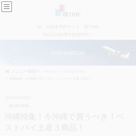
コ
ナ
ン
ビ
テ
ゲ
ン
ー
「旅」の総合予約サイト「旅TIME」
ツ
シ
に
ョ
365日24時間予約受付中！
移
ン
動
に
infomation
移
動
メニュー画面へ
infomation
国内観光情報
沖縄特集！今沖縄で買うべき！ベストバイ土産３商品！
2025年4月23日
国内観光情報
沖縄特集！今沖縄で買うべき！ベ
ストバイ土産３商品！