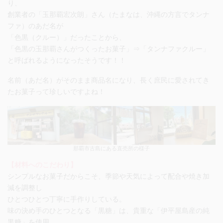
り、
創業者の「玉那覇宏次朗」さん（たまなは、沖縄の方言でタンナ
ファ）のあだ名が
「色黒（クルー）」だったことから、
「色黒の玉那覇さんがつくったお菓子」⇒「タンナファクルー」
と呼ばれるようになったそうです！！
名前（あだ名）がそのまま商品名になり、長く庶民に愛されてき
たお菓子って珍しいですよね！
那覇市古島にある直売所の様子
【材料へのこだわり】
シンプルなお菓子だからこそ、季節や天気によって配合や焼き加
減を調整し
ひとつひとつ丁寧に手作りしている。
味の決め手のひとつとなる「黒糖」は、貴重な
「伊平屋島産の純
黒糖」
を使用。