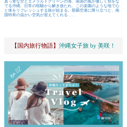
真っ青な空とエメラルドグリーンの海、南国の風が優しく頬をな
でる沖縄。日常の喧騒から解き放たれ、この楽園のような地で心
と体をリフレッシュする旅が始まる。那覇空港に降り立つと、南
国特有の温かい空気が迎えてくれる……
【国内旅行物語】
沖縄女子旅 by 美咲！