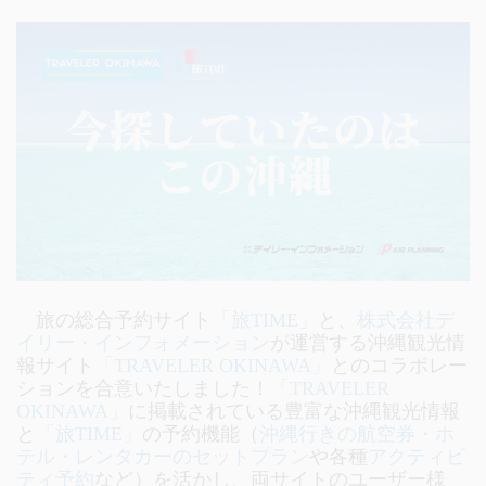
旅の総合予約サイト
「旅TIME」
と、
株式会社デ
イリー・インフォメーション
が運営する沖縄観光情
報サイト
「TRAVELER OKINAWA」
とのコラボレー
ションを合意いたしました！
「TRAVELER
OKINAWA」
に掲載されている豊富な沖縄観光情報
と
「旅TIME」
の予約機能（
沖縄行きの航空券・ホ
テル・レンタカーのセットプラン
や各種
アクティビ
ティ予約
など）を活かし、両サイトのユーザー様