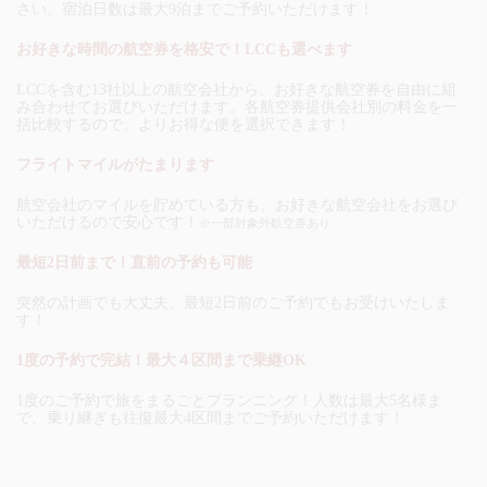
さい。宿泊日数は最大9泊までご予約いただけます！
お好きな時間の航空券を格安で！LCCも選べます
LCCを含む13社以上の航空会社から、お好きな航空券を自由に組
み合わせてお選びいただけます。各航空券提供会社別の料金を一
括比較するので、よりお得な便を選択できます！
フライトマイルがたまります
航空会社のマイルを貯めている方も、お好きな航空会社をお選び
いただけるので安心です！
※一部対象外航空券あり
最短2日前まで！直前の予約も可能
突然の計画でも大丈夫。最短2日前のご予約でもお受けいたしま
す！
1度の予約で完結！最大４区間まで乗継OK
1度のご予約で旅をまるごとプランニング！人数は最大5名様ま
で、乗り継ぎも往復最大4区間までご予約いただけます！