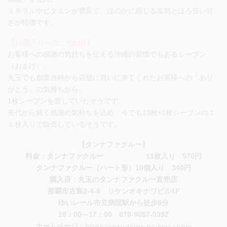
ミネラルやビタミンが豊富で、ほのかに感じる塩気とほろ苦い甘
さが特徴です。
【11個入りへのこだわり】
お客様への感謝の気持ちを伝える沖縄の習慣でもあるシーブン
（おまけ）。
丸玉でも創業当時から店舗に買いに来てくれたお客様への「あり
がとう」の気持ちから、
1枚シーブン
を渡していたそうです。
先代から続く感謝の気持ちを込め、今でも10枚+1枚シーブンの１
１枚入りで販売しているそうです。
【タンナファクルー】
料金：タンナファクルー 11枚入り 570円
タンナファクルー（ハート形）10個入り 340円
購入店：丸玉のタンナファクルー直売店
那覇市古島2-4-8 リケンオキナワビル1F
ゆいレール市立病院駅から徒歩8分
10：00～17：00 070-9057-0392
ホームページ：
https://marutama-ryukyu.shop/