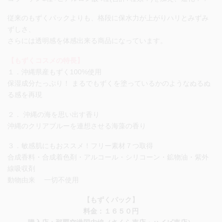
従来のもずくパックよりも、格段に保水力が上がりハリとみずみ
ずしさ、
さらには透明感を体感出来る商品になっています。
【もずくコスメの特長】
１．沖縄県産もずく100%使用
保湿成分たっぷり！ まるでもずくを塗っているかのようなぬるぬ
る感を再現
２． 沖縄の海を思い出す香り
沖縄のクリアブルーを連想させる海藻の香り
３．敏感肌にもおススメ！フリー素材７つ取得
合成香料・合成着色剤・アルコール・シリコーン・鉱物油・紫外
線吸収剤
動物由来 一切不使用
【もずくパック】
料金：１６５０円