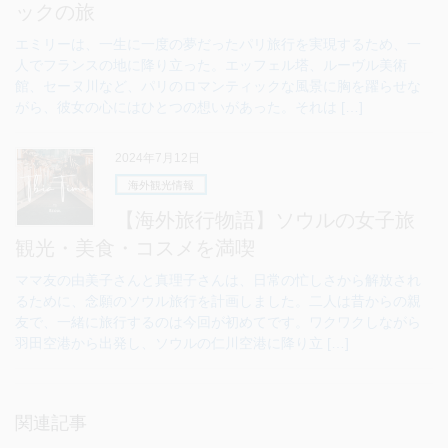
ックの旅
エミリーは、一生に一度の夢だったパリ旅行を実現するため、一
人でフランスの地に降り立った。エッフェル塔、ルーヴル美術
館、セーヌ川など、パリのロマンティックな風景に胸を躍らせな
がら、彼女の心にはひとつの想いがあった。それは […]
2024年7月12日
海外観光情報
【海外旅行物語】ソウルの女子旅
観光・美食・コスメを満喫
ママ友の由美子さんと真理子さんは、日常の忙しさから解放され
るために、念願のソウル旅行を計画しました。二人は昔からの親
友で、一緒に旅行するのは今回が初めてです。ワクワクしながら
羽田空港から出発し、ソウルの仁川空港に降り立 […]
関連記事