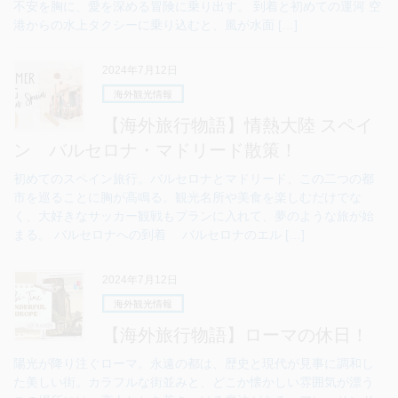
不安を胸に、愛を深める冒険に乗り出す。 到着と初めての運河 空
港からの水上タクシーに乗り込むと、風が水面 […]
2024年7月12日
海外観光情報
【海外旅行物語】情熱大陸 スペイ
ン バルセロナ・マドリード散策！
初めてのスペイン旅行。バルセロナとマドリード、この二つの都
市を巡ることに胸が高鳴る。観光名所や美食を楽しむだけでな
く、大好きなサッカー観戦もプランに入れて、夢のような旅が始
まる。 バルセロナへの到着 バルセロナのエル […]
2024年7月12日
海外観光情報
【海外旅行物語】ローマの休日！
陽光が降り注ぐローマ。永遠の都は、歴史と現代が見事に調和し
た美しい街。カラフルな街並みと、どこか懐かしい雰囲気が漂う