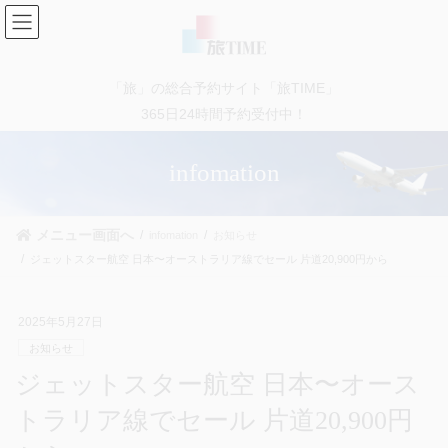
コ
ナ
ン
ビ
テ
ゲ
ン
ー
「旅」の総合予約サイト「旅TIME」
ツ
シ
に
ョ
365日24時間予約受付中！
移
ン
動
に
infomation
移
動
メニュー画面へ
infomation
お知らせ
ジェットスター航空 日本〜オーストラリア線でセール 片道20,900円から
2025年5月27日
お知らせ
ジェットスター航空 日本〜オース
トラリア線でセール 片道20,900円