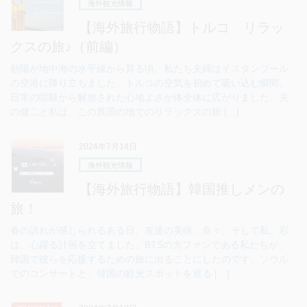
海外観光情報
【海外旅行物語】トルコ リラッ
クスの旅♪（前編）
朝陽が地中海の水平線から昇る頃、私たち夫婦はイスタンブール
の空港に降り立ちました。トルコの空気を初めて吸い込む瞬間、
日常の喧騒から解放された心地よさが体全体に広がりました。夫
の健二と私は、この異国の地でのリラックスの旅 […]
2024年7月14日
海外観光情報
【海外旅行物語】韓国推しメンの
旅！
春の訪れが感じられるある日、友達の美咲、奈々、そして私、彩
は、心躍る計画を立てました。BTSの大ファンである私たちが、
韓国で彼らを応援するための旅に出ることにしたのです。ソウル
でのコンサートと、韓国の観光スポットを巡る […]