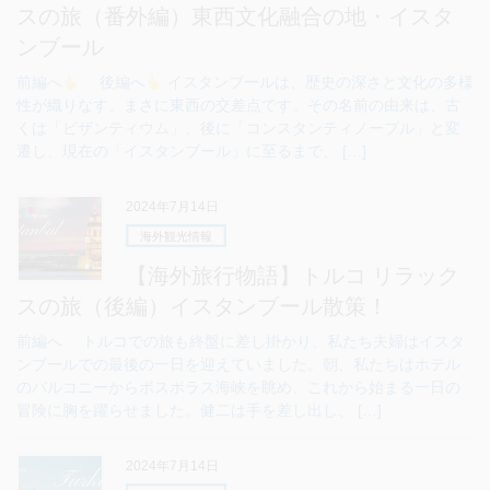
スの旅（番外編）東西文化融合の地・イスタ
ンブール
前編へ
後編へ
イスタンブールは、歴史の深さと文化の多様
性が織りなす、まさに東西の交差点です。その名前の由来は、古
くは「ビザンティウム」、後に「コンスタンティノープル」と変
遷し、現在の「イスタンブール」に至るまで、 […]
2024年7月14日
海外観光情報
【海外旅行物語】トルコ リラック
スの旅（後編）イスタンブール散策！
前編へ トルコでの旅も終盤に差し掛かり、私たち夫婦はイスタ
ンブールでの最後の一日を迎えていました。朝、私たちはホテル
のバルコニーからボスポラス海峡を眺め、これから始まる一日の
冒険に胸を躍らせました。健二は手を差し出し、 […]
2024年7月14日