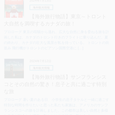
2024年7月13日
海外観光情報
【海外旅行物語】東京～トロント
大自然を満喫するカナダの旅！
プロローグ 東京の喧騒から逃れ、広大な自然に身を委ねる旅を計
画した私は、カナダのトロント行きのフライトに乗り込んだ。夏
の終わり、カナダの壮大な風景が私を待っている。 トロントの街
並み 飛行機がトロントのピアソン国際空港に […]
2024年7月12日
海外観光情報
【海外旅行物語】サンフランシス
コとその自然の驚き！息子と共に過ごす特別
な旅
プロローグ 暑い夏のある日、小学生の息子タケルと一緒に過ごす
特別な時間を作りたいと思った私たち家族は、アメリカのサンフ
ランシスコへの旅を計画しました。この都市は美しい自然と多様