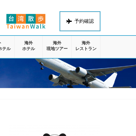
予約確認
外
海外
海外
海外
ホテル
ホテル
現地ツアー
レストラン