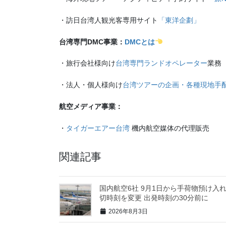
・訪日台湾人観光客専用サイト
「東洋企劃」
台湾専門DMC事業：
DMCとは
・旅行会社様向け
台湾専門ランドオペレーター
業務
・法人・個人様向け
台湾ツアーの企画・各種現地手
航空メディア事業：
・
タイガーエアー台湾
機内航空媒体の代理販売
関連記事
国内航空6社 9月1日から手荷物預け入
切時刻を変更 出発時刻の30分前に
2026年8月3日