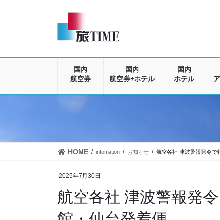
コ
ナ
ン
ビ
テ
ゲ
ン
ー
ツ
シ
に
ョ
移
ン
国内
国内
国内
動
に
航空券
航空券+ホテル
ホテル
ア
移
動
HOME
infomation
お知らせ
航空各社 津波警報発令で
2025年7月30日
航空各社 津波警報発令
館・仙台発着便