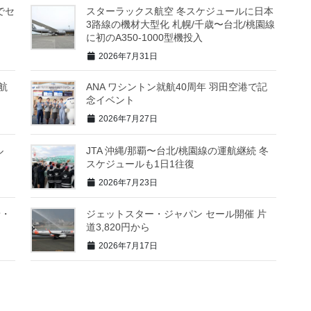
でセ
スターラックス航空 冬スケジュールに日本
3路線の機材大型化 札幌/千歳〜台北/桃園線
に初のA350-1000型機投入
2026年7月31日
航
ANA ワシントン就航40周年 羽田空港で記
念イベント
2026年7月27日
ル
JTA 沖縄/那覇〜台北/桃園線の運航継続 冬
スケジュールも1日1往復
2026年7月23日
景・
ジェットスター・ジャパン セール開催 片
道3,820円から
2026年7月17日