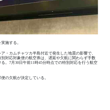
を実施する。
ロシア・カムチャツカ半島付近で発生した地震の影響で、
特別対応対象便の航空券は、遅延や欠航に関わらず手数
。7月30日午前11時45分時点での特別対応を行う航空
部便の欠航が決定している。