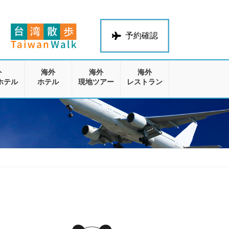
予約確認
外
海外
海外
海外
ホテル
ホテル
現地ツアー
レストラン