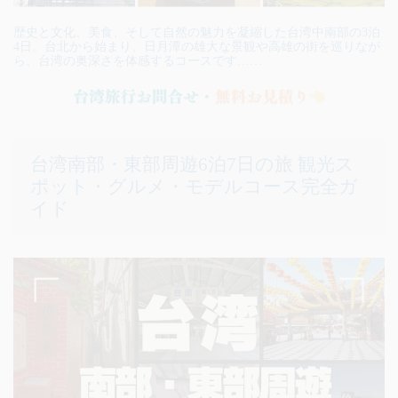
歴史と文化、美食、そして自然の魅力を凝縮した台湾中南部の3泊
4日。台北から始まり、日月潭の雄大な景観や高雄の街を巡りなが
ら、台湾の奥深さを体感するコースです……
台湾南部・東部周遊6泊7日の旅 観光ス
ポット・グルメ・モデルコース完全ガ
イド