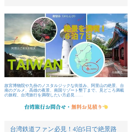
故宮博物院や九份のノスタルジックな街並み、阿里山の絶景、台
南のグルメ、高雄の夜景、南国リゾート墾丁まで、見どころ満載
の旅程、台湾旅行を満喫したい方必見……
台湾鉄道ファン必見！4泊5日で絶景路