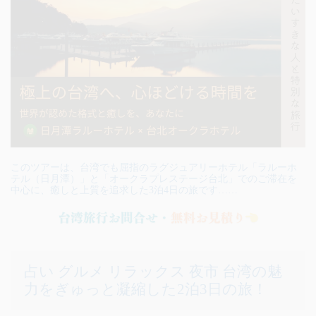
このツアーは、台湾でも屈指のラグジュアリーホテル「ラルーホ
テル（日月潭）」と「オークラプレステージ台北」でのご滞在を
中心に、癒しと上質を追求した3泊4日の旅です……
占い グルメ リラックス 夜市 台湾の魅
力をぎゅっと凝縮した2泊3日の旅！