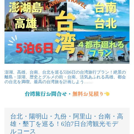
澎湖、高雄、台南、台北を巡る5泊6日の台湾旅行プラン！絶景の
離島・澎湖、歴史とグルメの街・台南、活気あふれる高雄、都会
の台北を満喫。最高の台湾旅を計画しよう……
台北・陽明山・九份・阿里山・台南・高
雄・墾丁を巡る！6泊7日台湾観光モデ
ルコース