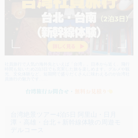
社員旅行で人気の海外先といえば「台湾」。日本から近く、飛行
時間も短いため2泊3日でも充実した旅を楽しめます。グルメや観
光、文化体験など、短期間で盛りだくさんに味わえるのが台湾社
員旅行の魅力です……
台湾絶景ツアー4泊5日 阿里山・日月
潭・高雄・台北＋新幹線体験の周遊モ
デルコース