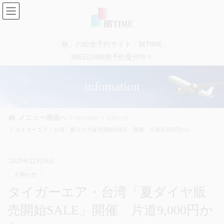
コ
ナ
ン
ビ
テ
ゲ
ン
ー
「旅」の総合予約サイト「旅TIME」
ツ
シ
に
ョ
365日24時間予約受付中！
移
ン
動
に
infomation
移
動
メニュー画面へ
infomation
お知らせ
タイガーエア・台湾「夏ダイヤ販売開始SALE」開催 片道9,000円から
2025年12月26日
お知らせ
タイガーエア・台湾「夏ダイヤ販
売開始SALE」開催 片道9,000円か