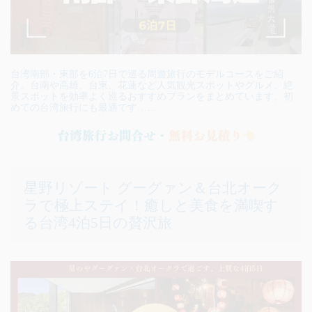
台湾南部・東部を6泊7日で巡る周遊旅行のモデルコースをご紹
介。台南や高雄、台東、花蓮など人気観光スポットやグルメ、絶
景スポットを効率よく巡るおすすめプランをまとめています。初
めての台湾旅行にも最適です……
星野リゾート グーグァン＆台北オーク
ラで極上ステイ！癒しと美食を満喫す
る台湾4泊5日の贅沢旅