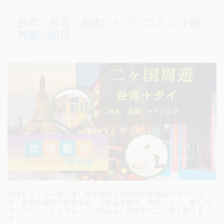
台湾（台北・高雄）＋バンコク 二ヶ国
周遊5泊6日
台湾とタイを一度に楽しめる贅沢な5泊6日の周遊旅行プランで
す。歴史的建築や世界遺産、活気ある夜市、絶品グルメ、癒しの
マッサージなどをぎゅっと詰め込み、効率的に二ヶ国を巡りま
す……