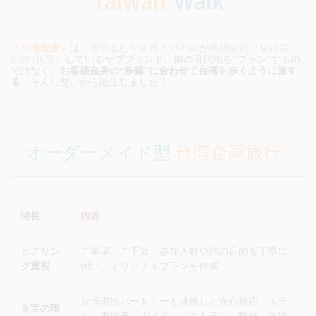
「台湾散歩」
は、
株式会社AIR PLANNING
が
商標登録（登録第
6728716号）
しているサブブランド。旅の目的地を“プラン”するの
ではなく、
お客様自身の“歩幅”に合わせて台湾を歩くように旅す
る
—そんな想いから誕生しました！
オーダーメイド型
台湾企画旅行
特長
内容
ヒアリン
ご希望、ご予算、参加人数や旅の目的を丁寧に
グ重視
伺い、オリジナルプランを作成
台湾現地パートナーと連携した安心対応（ホテ
充実の現
ル、専用車、ガイド、レストラン、観光、体験