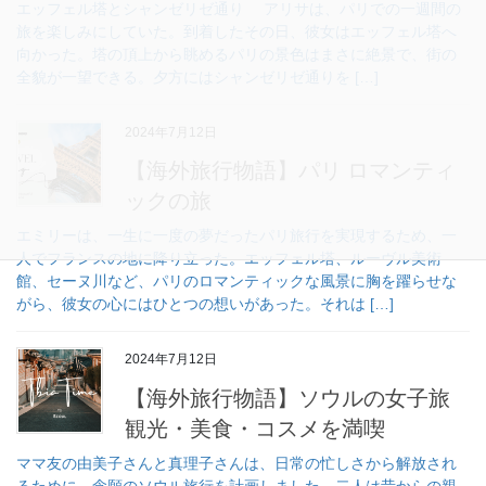
エッフェル塔とシャンゼリゼ通り アリサは、パリでの一週間の
旅を楽しみにしていた。到着したその日、彼女はエッフェル塔へ
向かった。塔の頂上から眺めるパリの景色はまさに絶景で、街の
全貌が一望できる。夕方にはシャンゼリゼ通りを […]
2024年7月12日
【海外旅行物語】パリ ロマンティ
ックの旅
エミリーは、一生に一度の夢だったパリ旅行を実現するため、一
人でフランスの地に降り立った。エッフェル塔、ルーヴル美術
館、セーヌ川など、パリのロマンティックな風景に胸を躍らせな
がら、彼女の心にはひとつの想いがあった。それは […]
2024年7月12日
【海外旅行物語】ソウルの女子旅
観光・美食・コスメを満喫
ママ友の由美子さんと真理子さんは、日常の忙しさから解放され
るために、念願のソウル旅行を計画しました。二人は昔からの親