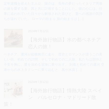
定年退職を迎えた主人公、陽介は、長年の夢だったイタリア周遊
の旅を愛する妻、茜と共に計画することにした。彼の心には、仕
事に追われていた日々から解放された喜びと、妻への感謝の気持
ちが溢れていた。 ローマの始まり 旅の始まりは […]
2024年7月12日
【海外旅行物語】水の都ベネチア
恋人の旅！
ベネチア、運河が縦横無尽に走り、歴史とロマンスが漂うこの美
しい街。初めての訪問、そして初めての二人旅。私たちは期待と
不安を胸に、愛を深める冒険に乗り出す。 到着と初めての運河 空
港からの水上タクシーに乗り込むと、風が水面 […]
2024年7月12日
【海外旅行物語】情熱大陸 スペイ
ン バルセロナ・マドリード散
策！