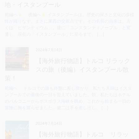
地・イスタンブール
前編へ
後編へ
イスタンブールは、歴史の深さと文化の多様
性が織りなす、まさに東西の交差点です。その名前の由来は、古
くは「ビザンティウム」、後に「コンスタンティノープル」と変
遷し、現在の「イスタンブール」に至るまで、 […]
2024年7月14日
【海外旅行物語】トルコ リラック
スの旅（後編）イスタンブール散
策！
前編へ トルコでの旅も終盤に差し掛かり、私たち夫婦はイスタ
ンブールでの最後の一日を迎えていました。朝、私たちはホテル
のバルコニーからボスポラス海峡を眺め、これから始まる一日の
冒険に胸を躍らせました。健二は手を差し出し、 […]
2024年7月14日
【海外旅行物語】トルコ リラッ