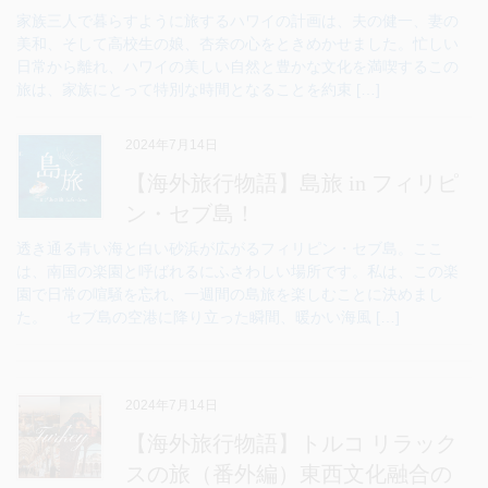
家族三人で暮らすように旅するハワイの計画は、夫の健一、妻の
美和、そして高校生の娘、杏奈の心をときめかせました。忙しい
日常から離れ、ハワイの美しい自然と豊かな文化を満喫するこの
旅は、家族にとって特別な時間となることを約束 […]
2024年7月14日
【海外旅行物語】島旅 in フィリピ
ン・セブ島！
透き通る青い海と白い砂浜が広がるフィリピン・セブ島。ここ
は、南国の楽園と呼ばれるにふさわしい場所です。私は、この楽
園で日常の喧騒を忘れ、一週間の島旅を楽しむことに決めまし
た。 セブ島の空港に降り立った瞬間、暖かい海風 […]
2024年7月14日
【海外旅行物語】トルコ リラック
スの旅（番外編）東西文化融合の