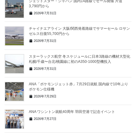
ジェットスター・ジャパン 国内14路線でセール開催 片道
3,790円から
2026年7月31日
チャイナエアライン 大阪/関西発着路線でサマーセール ロサン
ゼルス往復55,700円から
2026年7月31日
スターラックス航空 冬スケジュールに日本3路線の機材大型化
札幌/千歳〜台北/桃園線に初のA350-1000型機投入
2026年7月31日
ANA「ポケモンジェット赤」7月29日就航 国内線で10年ぶり
ポケモン仕様機
2026年7月29日
ANA ワシントン就航40周年 羽田空港で記念イベント
2026年7月27日