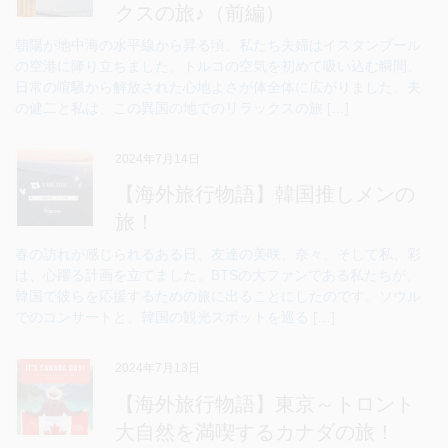
クスの旅♪（前編）
朝陽が地中海の水平線から昇る頃、私たち夫婦はイスタンブール
の空港に降り立ちました。トルコの空気を初めて吸い込む瞬間、
日常の喧騒から解放された心地よさが体全体に広がりました。夫
の健二と私は、この異国の地でのリラックスの旅 […]
2024年7月14日
【海外旅行物語】韓国推しメンの
旅！
春の訪れが感じられるある日、友達の美咲、奈々、そして私、彩
は、心躍る計画を立てました。BTSの大ファンである私たちが、
韓国で彼らを応援するための旅に出ることにしたのです。ソウル
でのコンサートと、韓国の観光スポットを巡る […]
2024年7月13日
【海外旅行物語】東京～トロント
大自然を満喫するカナダの旅！