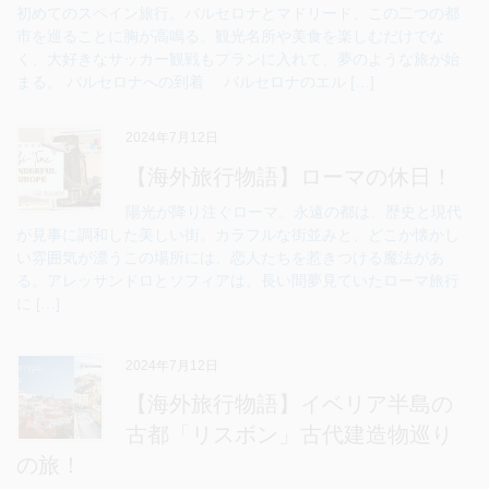
初めてのスペイン旅行。バルセロナとマドリード、この二つの都
市を巡ることに胸が高鳴る。観光名所や美食を楽しむだけでな
く、大好きなサッカー観戦もプランに入れて、夢のような旅が始
まる。 バルセロナへの到着 バルセロナのエル […]
2024年7月12日
【海外旅行物語】ローマの休日！
陽光が降り注ぐローマ。永遠の都は、歴史と現代
が見事に調和した美しい街。カラフルな街並みと、どこか懐かし
い雰囲気が漂うこの場所には、恋人たちを惹きつける魔法があ
る。アレッサンドロとソフィアは、長い間夢見ていたローマ旅行
に […]
2024年7月12日
【海外旅行物語】イベリア半島の
古都「リスボン」古代建造物巡り
の旅！