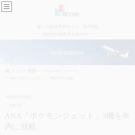
コ
ナ
ン
ビ
テ
ゲ
ン
ー
「旅」の総合予約サイト「旅TIME」
ツ
シ
に
ョ
365日24時間予約受付中！
移
ン
動
に
infomation
移
動
メニュー画面へ
infomation
お知らせ
ANA「ポケモンジェット」3機を年内に就航
2026年2月26日
お知らせ
ANA「ポケモンジェット」3機を年
内に就航