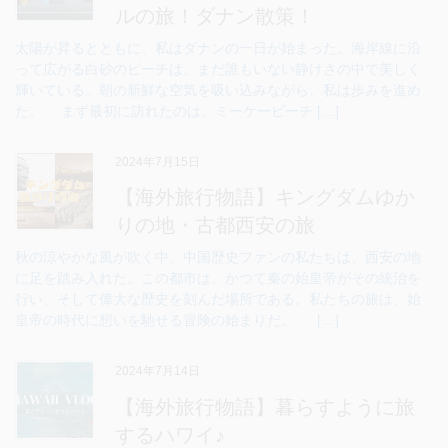
ルの旅！ダナン散策！
太陽が昇るとともに、私はダナンの一日が始まった。海岸線に沿
って広がる白砂のビーチは、まだ誰もいない静けさの中で美しく
輝いている。朝の新鮮な空気を吸い込みながら、私は歩みを進め
た。 まず最初に訪れたのは、ミーケービーチ […]
2024年7月15日
【海外旅行物語】キングダムゆか
りの地・古都西安の旅
秋の涼やかな風が吹く中、中国歴史ファンの私たちは、西安の地
に足を踏み入れた。この都市は、かつて秦の始皇帝がその統治を
行い、そして偉大な歴史を刻んだ場所である。私たちの旅は、始
皇帝の時代に想いを馳せる冒険の始まりだ。 […]
2024年7月14日
【海外旅行物語】暮らすように旅
するハワイ♪