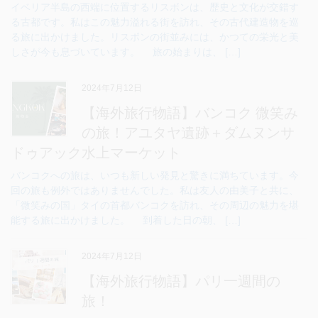
イベリア半島の西端に位置するリスボンは、歴史と文化が交錯す
る古都です。私はこの魅力溢れる街を訪れ、その古代建造物を巡
る旅に出かけました。リスボンの街並みには、かつての栄光と美
しさが今も息づいています。 旅の始まりは、 […]
2024年7月12日
【海外旅行物語】バンコク 微笑み
の旅！アユタヤ遺跡＋ダムヌンサ
ドゥアック水上マーケット
バンコクへの旅は、いつも新しい発見と驚きに満ちています。今
回の旅も例外ではありませんでした。私は友人の由美子と共に、
「微笑みの国」タイの首都バンコクを訪れ、その周辺の魅力を堪
能する旅に出かけました。 到着した日の朝、 […]
2024年7月12日
【海外旅行物語】パリ一週間の
旅！