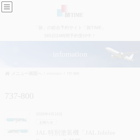
コ
ナ
ン
ビ
テ
ゲ
ン
ー
「旅」の総合予約サイト「旅TIME」
ツ
シ
に
ョ
365日24時間予約受付中！
移
ン
動
に
infomation
移
動
メニュー画面へ
infomation
737-800
737-800
2026年4月16日
お知らせ
JAL 特別塗装機「JAL Jubilee