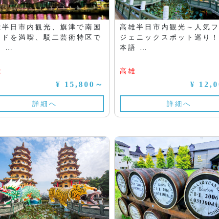
雄半日市内観光、旗津で南国
高雄半日市内観光～人気
ードを満喫、駁二芸術特区で
ジェニックスポット巡り
 …
本語 …
雄
高雄
¥ 15,800～
¥ 12,
詳細へ
詳細へ