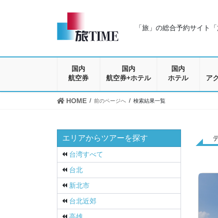
コ
ナ
ン
ビ
テ
ゲ
「旅」の総合予約サイト「旅
ン
ー
ツ
シ
に
ョ
移
ン
国内
国内
国内
動
に
航空券
航空券+ホテル
ホテル
ア
移
動
HOME
前のページへ
検索結果一覧
エリアからツアーを探す
台湾すべて
台北
新北市
台北近郊
高雄