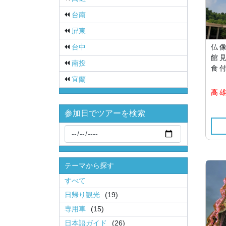
台南
屛東
台中
仏
館
南投
食付
宜蘭
高
参加日でツアーを検索
テーマから探す
すべて
日帰り観光
(19)
専用車
(15)
日本語ガイド
(26)