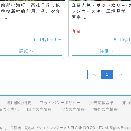
湾南部の港町・高雄日帰り観
宜蘭人気スポット巡り～(
（往復新幹線利用、昼、夕食
ランウイスキー工場見学
 …
阿宗 …
雄
宜蘭
¥ 39,800～
¥ 19,
詳細へ
詳細へ
≪
1
≫
運用会社概要
プライバシーポリシー
広告掲載基準
旅行
基づく表記
国内観光情報
台湾観光情報
海外観光情報
yright ©
観光・現地オプショナルツアー AIR PLANNING CO.,LTD.
All Rights Reser