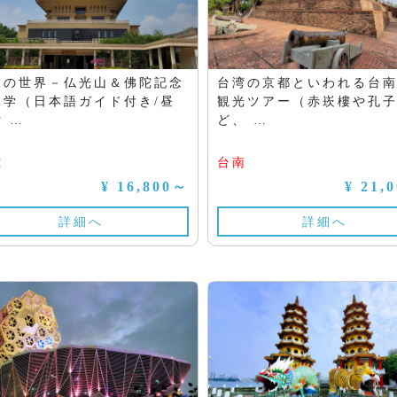
像の世界－仏光山＆佛陀記念
台湾の京都といわれる台
見学（日本語ガイド付き/昼
観光ツアー（赤崁樓や孔
 …
ど、 …
雄
台南
¥ 16,800～
¥ 21,
詳細へ
詳細へ