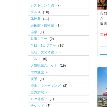
レストラン予約
(7)
グルメ
(10)
高
ム
体験型
(11)
璇回
美術館・博物館
(1)
温泉
(1)
高
鉄道ツアー
(2)
半日・1日ツアー
(16)
伝統・文化体験
(3)
ゴルフ
(6)
人気観光スポット
(19)
宗教施設
(8)
夜景
(1)
登山・ウォーキング
(2)
自然満喫
(3)
ロケ地巡り
(1)
チケット
(3)