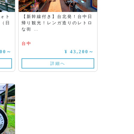
フォト
【新幹線付き】台北発！台中日
！（日
帰り観光！レンガ造りのレトロ
な街 …
台中
000～
¥ 43,200～
詳細へ