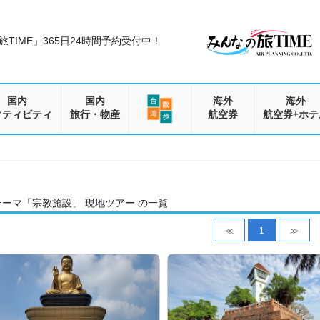
TIME」
365日24時間予約受付中！
国内
国内
海外
海外
クティビティ
旅行・物産
航空券
航空券+ホテ
テーマ「宗教施設」 現地ツアー の一覧
≪
1
≫