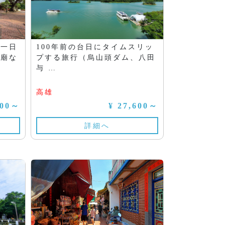
南一日
100年前の台日にタイムスリッ
子廟な
プする旅行（烏山頭ダム、八田
与 …
高雄
000～
¥ 27,600～
詳細へ