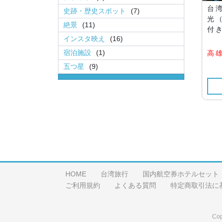
台
史跡・歴史スポット
(7)
光
絶景
(11)
付き
インスタ映え
(16)
宿泊施設
(1)
高
五つ星
(9)
HOME
台湾旅行
国内航空券ホテルセット
ご利用規約
よくある質問
特定商取引法に
Cop