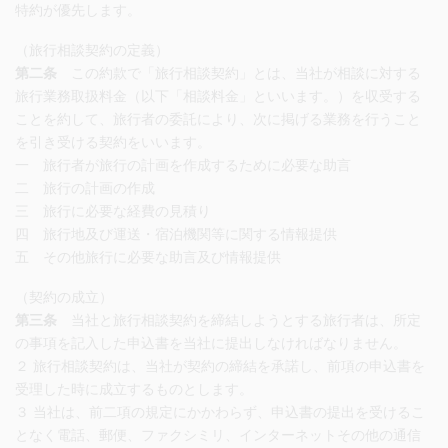
特約が優先します。
（旅行相談契約の定義）
第二条
この約款で「旅行相談契約」とは、当社が相談に対する
旅行業務取扱料金（以下「相談料金」といいます。）を収受する
ことを約して、旅行者の委託により、次に掲げる業務を行うこと
を引き受ける契約をいいます。
一 旅行者が旅行の計画を作成するために必要な助言
二 旅行の計画の作成
三 旅行に必要な経費の見積り
四 旅行地及び運送・宿泊機関等に関する情報提供
五 その他旅行に必要な助言及び情報提供
（契約の成立）
第三条
当社と旅行相談契約を締結しようとする旅行者は、所定
の事項を記入した申込書を当社に提出しなければなりません。
２ 旅行相談契約は、当社が契約の締結を承諾し、前項の申込書を
受理した時に成立するものとします。
３ 当社は、前二項の規定にかかわらず、申込書の提出を受けるこ
となく電話、郵便、ファクシミリ、インターネットその他の通信