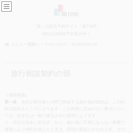
コ
ナ
ン
ビ
テ
ゲ
ン
ー
「旅」の総合予約サイト「旅TIME」
ツ
シ
に
ョ
365日24時間予約受付中！
移
ン
メニュー画面へ
標準旅行業約款
旅行相談契約の部
動
に
移
動
旅行相談契約の部
（適用範囲）
第一条
当社が旅行者との間で締結する旅行相談契約は、この約
款の定めるところによります。この約款に定めのない事項につい
ては、法令又は一般に確立された慣習によります。
２ 当社が法令に反せず、かつ、旅行者に不利にならない範囲で
書面により特約を結んだときは、前項の規定にかかわらず、その