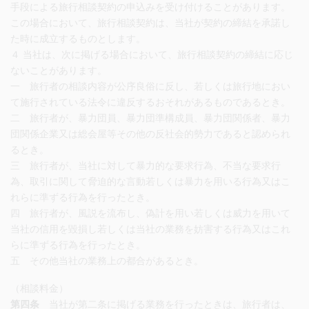
手段による旅行相談契約の申込みを受け付けることがあります。
この場合において、旅行相談契約は、当社が契約の締結を承諾し
た時に成立するものとします。
４ 当社は、次に掲げる場合において、旅行相談契約の締結に応じ
ないことがあります。
一 旅行者の相談内容が公序良俗に反し、若しくは旅行地におい
て施行されている法令に違反するおそれがあるものであるとき。
二 旅行者が、暴力団員、暴力団準構成員、暴力団関係者、暴力
団関係企業又は総会屋等その他の反社会的勢力であると認められ
るとき。
三 旅行者が、当社に対して暴力的な要求行為、不当な要求行
為、取引に関して脅迫的な言動若しくは暴力を用いる行為又はこ
れらに準ずる行為を行ったとき。
四 旅行者が、風説を流布し、偽計を用い若しくは威力を用いて
当社の信用を毀損し若しくは当社の業務を妨害する行為又はこれ
らに準ずる行為を行ったとき。
五 その他当社の業務上の都合があるとき。
（相談料金）
第四条
当社が第二条に掲げる業務を行ったときは、旅行者は、