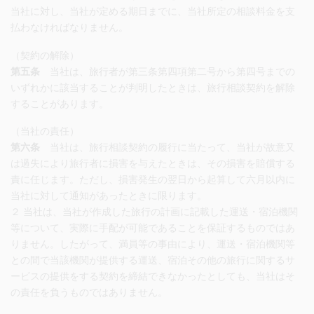
当社に対し、当社が定める期日までに、当社所定の相談料金を支
払わなければなりません。
（契約の解除）
第五条
当社は、旅行者が第三条第四項第二号から第四号までの
いずれかに該当することが判明したときは、旅行相談契約を解除
することがあります。
（当社の責任）
第六条
当社は、旅行相談契約の履行に当たって、当社が故意又
は過失により旅行者に損害を与えたときは、その損害を賠償する
責に任じます。ただし、損害発生の翌日から起算して六月以内に
当社に対して通知があったときに限ります。
２ 当社は、当社が作成した旅行の計画に記載した運送・宿泊機関
等について、実際に手配が可能であることを保証するものではあ
りません。したがって、満員等の事由により、運送・宿泊機関等
との間で当該機関が提供する運送、宿泊その他の旅行に関するサ
ービスの提供をする契約を締結できなかったとしても、当社はそ
の責任を負うものではありません。