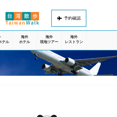
予約確認
外
海外
海外
海外
ホテル
ホテル
現地ツアー
レストラン