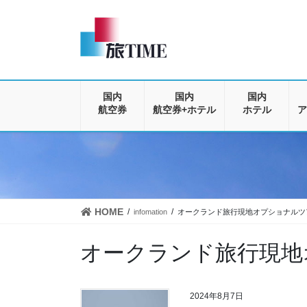
コ
ナ
ン
ビ
テ
ゲ
ン
ー
ツ
シ
に
ョ
移
ン
国内
国内
国内
動
に
航空券
航空券+ホテル
ホテル
ア
移
動
HOME
infomation
オークランド旅行現地オプショナルツ
オークランド旅行現地
2024年8月7日