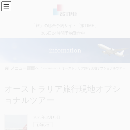
コ
ナ
ン
ビ
テ
ゲ
ン
ー
「旅」の総合予約サイト「旅TIME」
ツ
シ
に
ョ
365日24時間予約受付中！
移
ン
動
に
infomation
移
動
メニュー画面へ
infomation
オーストラリア旅行現地オプショナルツアー
オーストラリア旅行現地オプシ
ョナルツアー
2025年12月15日
お知らせ