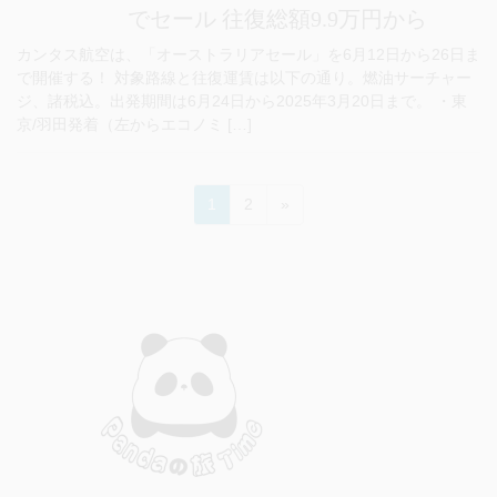
でセール 往復総額9.9万円から
カンタス航空は、「オーストラリアセール」を6月12日から26日ま
で開催する！ 対象路線と往復運賃は以下の通り。燃油サーチャー
ジ、諸税込。出発期間は6月24日から2025年3月20日まで。 ・東
京/羽田発着（左からエコノミ […]
投
ペ
ペ
1
2
»
稿
ー
ー
ジ
ジ
の
ペ
ー
ジ
送
り