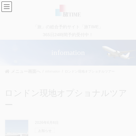
コ
ナ
ン
ビ
テ
ゲ
ン
ー
「旅」の総合予約サイト「旅TIME」
ツ
シ
に
ョ
365日24時間予約受付中！
移
ン
動
に
infomation
移
動
メニュー画面へ
infomation
ロンドン現地オプショナルツアー
ロンドン現地オプショナルツア
ー
2026年6月6日
お知らせ