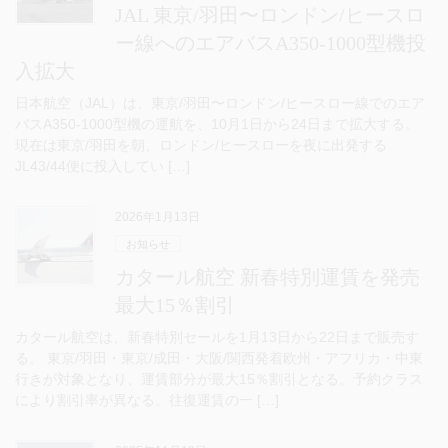
JAL 東京/羽田〜ロンドン/ヒースロ
ー線へのエアバスA350-1000型機投
入拡大
日本航空（JAL）は、東京/羽田〜ロンドン/ヒースロー線でのエア
バスA350-1000型機の運航を、10月1日から24日まで拡大する。
現在は東京/羽田を朝、ロンドン/ヒースローを夜に出発する
JL43/44便に投入してい […]
2026年1月13日
お知らせ
カタール航空 新春特別運賃を発売
最大15％割引
カタール航空は、新春特別セールを1月13日から22日まで販売す
る。 東京/羽田・東京/成田・大阪/関西発着欧州・アフリカ・中東
行きが対象となり、運賃部分が最大15％割引となる。予約クラス
により割引率が異なる。往復運賃の一 […]