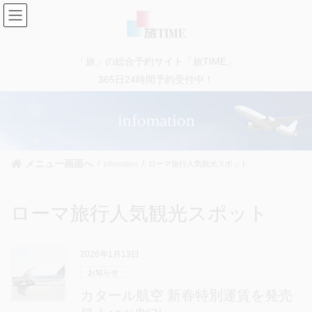
コ
ナ
ン
ビ
テ
ゲ
ン
ー
「旅」の総合予約サイト「旅TIME」
ツ
シ
に
ョ
365日24時間予約受付中！
移
ン
動
に
infomation
移
動
メニュー画面へ
infomation
ローマ旅行人気観光スポット
ローマ旅行人気観光スポット
2026年1月13日
お知らせ
カタール航空 新春特別運賃を発売