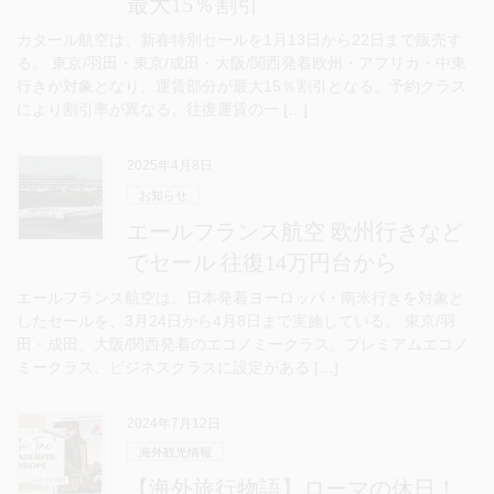
最大15％割引
カタール航空は、新春特別セールを1月13日から22日まで販売す
る。 東京/羽田・東京/成田・大阪/関西発着欧州・アフリカ・中東
行きが対象となり、運賃部分が最大15％割引となる。予約クラス
により割引率が異なる。往復運賃の一 […]
2025年4月8日
お知らせ
エールフランス航空 欧州行きなど
でセール 往復14万円台から
エールフランス航空は、日本発着ヨーロッパ・南米行きを対象と
したセールを、3月24日から4月8日まで実施している。 東京/羽
田・成田、大阪/関西発着のエコノミークラス、プレミアムエコノ
ミークラス、ビジネスクラスに設定がある […]
2024年7月12日
海外観光情報
【海外旅行物語】ローマの休日！