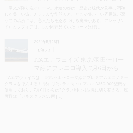
陽光が降り注ぐローマ。永遠の都は、歴史と現代が見事に調和
した美しい街。カラフルな街並みと、どこか懐かしい雰囲気が漂
うこの場所には、恋人たちを惹きつける魔法がある。アレッサン
ドロとソフィアは、長い間夢見ていたローマ旅行に […]
2024年5月26日
お知らせ
ITAエアウェイズ 東京/羽田〜ロー
マ線にプレエコ導入 7月6日から
ITAエアウェイズは、東京/羽田〜ローマ線にプレミアムエコノミー
クラスを導入する！ 現在は2クラス制のエアバスA350-900型機を
使用しており、7月6日からは3クラス制の同型機に切り替える。座
席数はビジネスクラス33席 […]