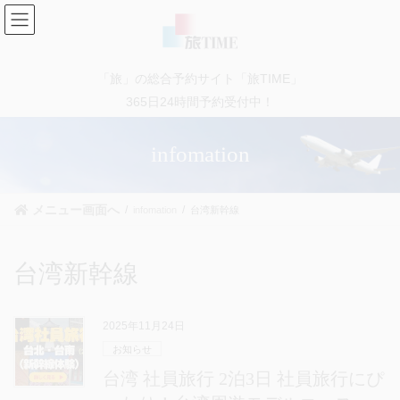
コ
ナ
ン
ビ
テ
ゲ
ン
ー
「旅」の総合予約サイト「旅TIME」
ツ
シ
に
ョ
365日24時間予約受付中！
移
ン
動
に
infomation
移
動
メニュー画面へ
infomation
台湾新幹線
台湾新幹線
2025年11月24日
お知らせ
台湾 社員旅行 2泊3日 社員旅行にぴ