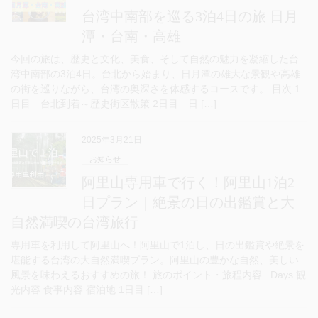
台湾中南部を巡る3泊4日の旅 日月
潭・台南・高雄
今回の旅は、歴史と文化、美食、そして自然の魅力を凝縮した台
湾中南部の3泊4日。台北から始まり、日月潭の雄大な景観や高雄
の街を巡りながら、台湾の奥深さを体感するコースです。 目次 1
日目 台北到着～歴史街区散策 2日目 日 […]
2025年3月21日
お知らせ
阿里山専用車で行く！阿里山1泊2
日プラン｜絶景の日の出鑑賞と大
自然満喫の台湾旅行
専用車を利用して阿里山へ！阿里山で1泊し、日の出鑑賞や絶景を
堪能する台湾の大自然満喫プラン。阿里山の豊かな自然、美しい
風景を味わえるおすすめの旅！ 旅のポイント・旅程内容 Days 観
光内容 食事内容 宿泊地 1日目 […]