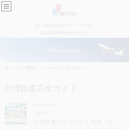
コ
ナ
ン
ビ
テ
ゲ
ン
ー
「旅」の総合予約サイト「旅TIME」
ツ
シ
に
ョ
365日24時間予約受付中！
移
ン
動
に
infomation
移
動
メニュー画面へ
infomation
台湾鉄道完全ガイド
台湾鉄道完全ガイド
2026年5月21日
お知らせ
台湾鉄道完全ガイド｜高鉄・台